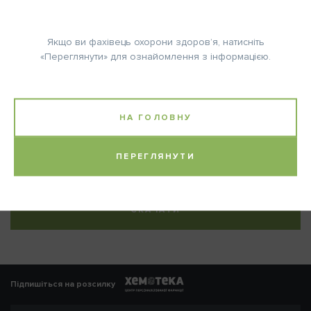
КІЛЬКІСТЬ ЦИКЛІВ:
постійний прийом
Якщо ви фахівець охорони здоров’я, натисніть
«Переглянути» для ознайомлення з інформацією.
Повторно: * Постійний прийом.
НА ГОЛОВНУ
Література:
Sequist L.V. et al., J Clin Oncol 31: 3327ff, 2013.
ПЕРЕГЛЯНУТИ
СКАЧАТИ
Підпишіться на розсилку