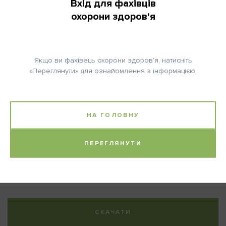
Вхід для фахівців
охорони здоров'я
КІЛЬКІСТЬ ЦИКЛІВ:
6
Якщо ви фахівець охорони здоров’я, натисніть
«Переглянути» для ознайомлення з інформацією.
Примітка:
НА ГОЛОВНУ
Розрахунок дози Карбоплатину (формула Calvert):
Доза (мг) = цільова AUC x (ШКФ + 25).
ПЕРЕГЛЯНУТИ
Література:
Socinski M.A. et al., J Clin Oncol 30: 2055ff, 2012.
СКАЧАТИ