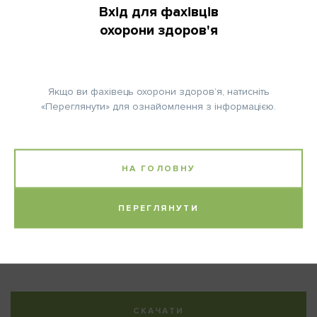
Вхід для фахівців
охорони здоров'я
Примітка:
Увага! Дана схема дійсна і застосовується після схеми
Якщо ви фахівець охорони здоров’я, натисніть
«Переглянути» для ознайомлення з інформацією.
- FEC / Доцетаксел (режим PACS 01) XC532 (FEC); XC416
(Доцетаксел) (європейський протокол) - Частина 1.
Доцетаксел розводять до 0,3-0,74 мг/мл.
НА ГОЛОВНУ
Супутня медикація:
Дексаметазон 8 мг орально 2х щодоби протягом 3 діб,
починаючи за один день до прийому Доцетакселу.
ПЕРЕГЛЯНУТИ
Література:
Roche H. et al., J Clin Oncol 24: 5664ff, 2006.
СКАЧАТИ