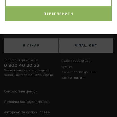
ПЕРЕГЛЯНУТИ
Підпишіться на розсилку
Я ЛІКАР
Я ПАЦІЄНТ
Телефон гарячої лінії:
Графік роботи Call-
0 800 40 20 22
центру:
Безкоштовно зі стаціонарних і
Пн.-Пт.: з 9:00 до 18:00
мобільних телефонів по Україні
Сб.-Нд.: вихідні
Онкологічні центри
Політика конфіденційності
Авторські та суміжні права