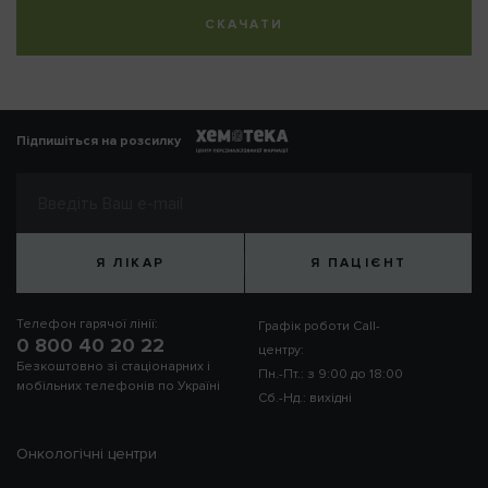
СКАЧАТИ
Підпишіться на розсилку
Я ЛІКАР
Я ПАЦІЄНТ
Телефон гарячої лінії:
Графік роботи Call-
0 800 40 20 22
центру:
Безкоштовно зі стаціонарних і
Пн.-Пт.: з 9:00 до 18:00
мобільних телефонів по Україні
Сб.-Нд.: вихідні
Онкологічні центри