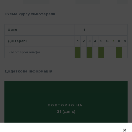
Схема курсу хіміотерапії
Нагадати пароль
Цикл
1
Дні терапії
1
2
3
4
5
6
7
8
9
1
Інтерферон альфа
Додаткова інформація
ПОВТОРНО НА:
31 (день)
КІЛЬКІСТЬ ЦИКЛІВ: