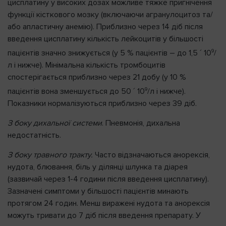
цисплатину у високих дозах можливе тяжке пригнічення
функції кісткового мозку (включаючи агранулоцитоз та/
або апластичну анемію). Приблизно через 14 діб після
введення цисплатину кількість лейкоцитів у більшості
9
пацієнтів значно знижується (у 5 % пацієнтів – до 1,5 ´ 10
/
л і нижче). Мінімальна кількість тромбоцитів
спостерігається приблизно через 21 добу (у 10 %
9
пацієнтів вона зменшується до 50 ´ 10
/л і нижче).
Показники нормалізуються приблизно через 39 діб.
З боку дихальної системи
. Пневмонія, дихальна
недостатність.
З боку травного тракту.
Часто відзначаються анорексія,
нудота, блювання, біль у ділянці шлунка та діарея
(зазвичай через 1-4 години після введення цисплатину).
Зазначені симптоми у більшості пацієнтів минають
протягом 24 годин. Менш виражені нудота та анорексія
можуть тривати до 7 діб після введення препарату. У