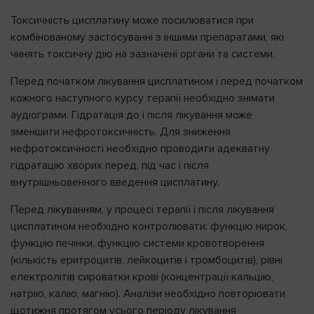
Токсичність цисплатину може посилюватися при
комбінованому застосуванні з іншими препаратами, які
чинять токсичну дію на зазначені органи та системи.
Перед початком лікування цисплатином і перед початком
кожного наступного курсу терапії необхідно знімати
аудіограми. Гідратація до і після лікування може
зменшити нефротоксичність. Для зниження
нефротоксичності необхідно проводити адекватну
гідратацію хворих перед, під час і після
внутрішньовенного введення цисплатину.
Перед лікуванням, у процесі терапії і після лікування
цисплатином необхідно контролювати: функцію нирок,
функцію печінки, функцію системи кровотворення
(кількість еритроцитів, лейкоцитів і тромбоцитів), рівні
електролітів сироватки крові (концентрації кальцію,
натрію, калію, магнію). Аналізи необхідно повторювати
щотижня протягом усього періоду лікування