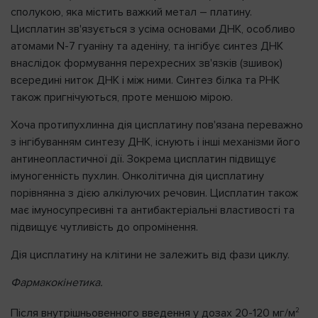
сполукою, яка містить важкий метал – платину.
Цисплатин зв'язується з усіма основами ДНК, особливо
атомами N-7 гуаніну та аденіну, та інгібує синтез ДНК
внаслідок формування перехресних зв'язків (зшивок)
всередині ниток ДНК і між ними. Синтез білка та РНК
також пригнічуються, проте меншою мірою.
Хоча протипухлинна дія цисплатину пов'язана переважно
з інгібуванням синтезу ДНК, існують і інші механізми його
антинеопластичної дії. Зокрема цисплатин підвищує
імуногенність пухлин. Онколітична дія цисплатину
порівнянна з дією алкілуючих речовин. Цисплатин також
має імуносупресивні та антибактеріальні властивості та
підвищує чутливість до опромінення.
Дія цисплатину на клітини не залежить від фази циклу.
Фармакокінетика.
2
Після внутрішньовенного введення у дозах 20-120 мг/м