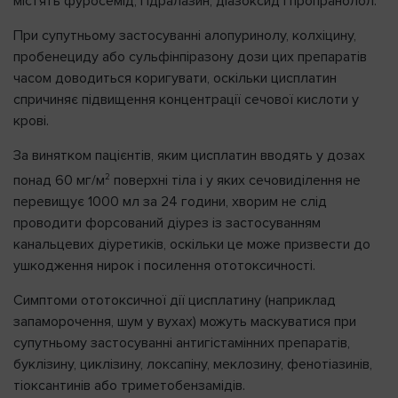
містять фуросемід, гідралазин, діазоксид і пропранолол.
При супутньому застосуванні алопуринолу, колхіцину,
пробенециду або сульфінпіразону дози цих препаратів
часом доводиться коригувати, оскільки цисплатин
спричиняє підвищення концентрації сечової кислоти у
крові.
За винятком пацієнтів, яким цисплатин вводять у дозах
2
понад 60 мг/м
поверхні тіла і у яких сечовиділення не
перевищує 1000 мл за 24 години, хворим не слід
проводити форсований діурез із застосуванням
канальцевих діуретиків, оскільки це може призвести до
ушкодження нирок і посилення ототоксичності.
Симптоми ототоксичної дії цисплатину (наприклад
запаморочення, шум у вухах) можуть маскуватися при
супутньому застосуванні антигістамінних препаратів,
буклізину, циклізину, локсапіну, меклозину, фенотіазинів,
тіоксантинів або триметобензамідів.