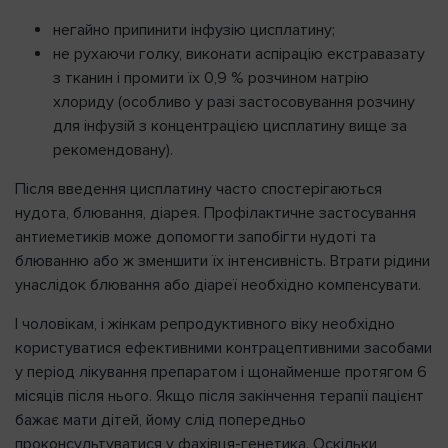
негайно припинити інфузію цисплатину;
не рухаючи голку, виконати аспірацію екстравазату
з тканин і промити їх 0,9 % розчином натрію
хлориду (особливо у разі застосовування розчину
для інфузій з концентрацією цисплатину вище за
рекомендовану).
Після введення цисплатину часто спостерігаються
нудота, блювання, діарея. Профілактичне застосування
антиеметиків може допомогти запобігти нудоті та
блюванню або ж зменшити їх інтенсивність. Втрати рідини
унаслідок блювання або діареї необхідно компенсувати.
І чоловікам, і жінкам репродуктивного віку необхідно
користуватися ефективними контрацептивними засобами
у період лікування препаратом і щонайменше протягом 6
місяців після нього. Якщо після закінчення терапії пацієнт
бажає мати дітей, йому слід попередньо
проконсультуватися у фахівця-генетика. Оскільки