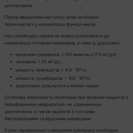
цисплатином.
Перед введенням наступної дози необхідно
переконатися у нормалізації функції нирок.
Наступний курс терапії не можна розпочинати до
нормалізації головних показників, а саме (у дорослих):
креатинін сироватки: ≤ 130 мкмоль/л (1,5 мг/дл);
сечовина: < 25 мг/дл;
9
кількість лейкоцитів: > 4,0 ´ 10
/л;
9
кількість тромбоцитів: > 100 ´ 10
/л;
аудіограма: результати у межах норми.
Особлива обережність необхідна при лікуванні пацієнтів з
периферичною невропатією, не спричиненою
цисплатином, а також пацієнтів з гострими
бактеріальними та вірусними інфекціями.
У разі паравенозного введення препарату необхідно: