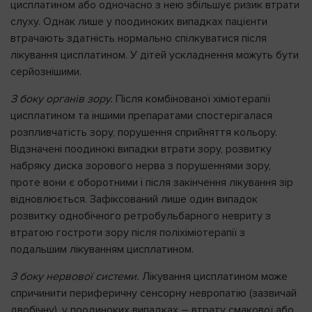
цисплатином або одночасно з нею збільшує ризик втрати
слуху. Однак лише у поодиноких випадках пацієнти
втрачають здатність нормально спілкуватися після
лікування цисплатином. У дітей ускладнення можуть бути
серйознішими.
З боку органів зору.
Після комбінованої хіміотерапії
цисплатином та іншими препаратами спостерігалася
розпливчатість зору, порушення сприйняття кольору.
Відзначені поодинокі випадки втрати зору, розвитку
набряку диска зорового нерва з порушеннями зору,
проте вони є оборотними і після закінчення лікування зір
відновлюється. Зафіксований лише один випадок
розвитку однобічного ретробульбарного невриту з
втратою гостроти зору після поліхіміотерапії з
подальшим лікуванням цисплатином.
З боку нервової системи.
Лікування цисплатином може
спричинити периферичну сенсорну невропатію (зазвичай
двобічну), у поодиноких випадках – втрату смакової або