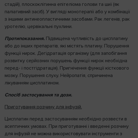
стадій), плоскоклітинна епітеліома голови та шиї (як
паліативний засіб). У вигляді монотерапії або у комбінації
з іншими антинеопластичними засобами. Рак легенів, рак
уротелію, цервікальні пухлини.
Протипоказання.
Підвищена чутливість до цисплатину
або до інших препаратів, які містять платину. Порушення
функції нирок. Дегідратація організму (для запобігання
розвитку серйозних порушень функції нирок необхідна
перед- і постгідратація). Пригнічення функції кісткового
мозку. Порушення слуху. Нейропатія, спричинена
лікуванням цисплатином.
Спосіб застосування та дози.
Приготування розчину для інфузій.
Цисплатин перед застосуванням необхідно розвести в
асептичних умовах. При приготуванні і введенні розчину
для інфузій не можна використовувати інструменти з