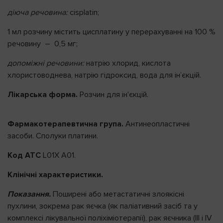
діюча речовина:
cisplatin;
1 мл розчину містить цисплатину у перерахуванні на 100 %
речовину – 0,5 мг;
допоміжні речовини:
натрію хлорид, кислота
хлористоводнева, натрію гідроксид, вода для ін’єкцій.
Лікарська форма.
Розчин для ін'єкцій.
Фармакотерапевтична група.
Антинеопластичні
засоби. Сполуки платини.
Код АТС
L01X A01.
Клінічні характеристики.
Показання.
Поширені або метастатичні злоякісні
пухлини, зокрема рак яєчка (як паліативний засіб та у
комплексі лікувальної поліхіміотерапії), рак яєчника (ІІІ і ІV