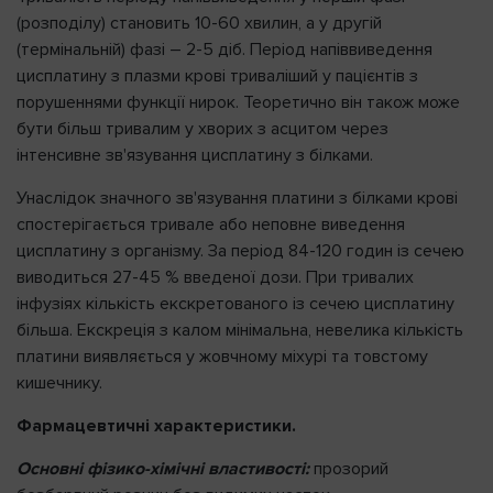
(розподілу) становить 10-60 хвилин, а у другій
(термінальній) фазі – 2-5 діб. Період напіввиведення
цисплатину з плазми крові триваліший у пацієнтів з
порушеннями функції нирок. Теоретично він також може
бути більш тривалим у хворих з асцитом через
інтенсивне зв'язування цисплатину з білками.
Унаслідок значного зв'язування платини з білками крові
спостерігається тривале або неповне виведення
цисплатину з організму. За період 84-120 годин із сечею
виводиться 27-45 % введеної дози. При тривалих
інфузіях кількість екскретованого із сечею цисплатину
більша. Екскреція з калом мінімальна, невелика кількість
платини виявляється у жовчному міхурі та товстому
кишечнику.
Фармацевтичні характеристики.
Основні фізико-хімічні властивості:
прозорий