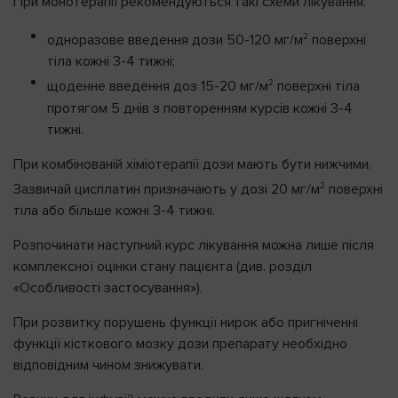
При монотерапії рекомендуються такі схеми лікування:
2
одноразове введення дози 50-120 мг/м
поверхні
тіла кожні 3-4 тижні;
2
щоденне введення доз 15-20 мг/м
поверхні тіла
протягом 5 днів з повторенням курсів кожні 3-4
тижні.
При комбінованій хіміотерапії дози мають бути нижчими.
2
Зазвичай цисплатин призначають у дозі 20 мг/м
поверхні
тіла або більше кожні 3-4 тижні.
Розпочинати наступний курс лікування можна лише після
комплексної оцінки стану пацієнта (див. розділ
«Особливості застосування»).
При розвитку порушень функції нирок або пригніченні
функції кісткового мозку дози препарату необхідно
відповідним чином знижувати.