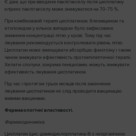
Є дані, що при введенні паклітакселу після цисплатину
кліренс паклітакселу може знижуватися на 70-75 %.
При комбінованій терапії цисплатином, блеоміцином та
етопозидом у кількох випадках було зафіксовано
зниження концентрації літію у крові. Тому під час
лікування рекомендується контролювати рівень літію.
Цисплатин може зменшувати абсорбцію фенітоїну і таким
чином знижувати ефективність протиепілептичної терапії.
Хелатні сполуки, зокрема пеніциламін, можуть знижувати
ефективність лікування цисплатином.
Під час і протягом трьох місяців після закінчення
лікування цисплатином не слід проводити вакцинацію
живими вакцинами.
Фармакологічні властивості.
Фармакодинаміка.
Цисплатин (цис-діаміндихлорплатина-ІІ) є неорганічною