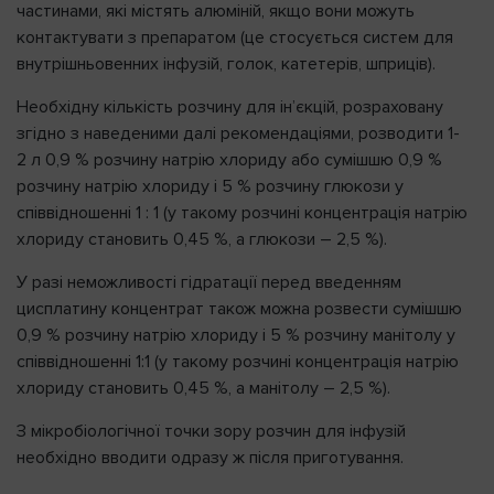
частинами, які містять алюміній, якщо вони можуть
контактувати з препаратом (це стосується систем для
внутрішньовенних інфузій, голок, катетерів, шприців).
Необхідну кількість розчину для ін’єкцій, розраховану
згідно з наведеними далі рекомендаціями, розводити 1-
2 л 0,9 % розчину натрію хлориду або сумішшю 0,9 %
розчину натрію хлориду і 5 % розчину глюкози у
співвідношенні 1 : 1 (у такому розчині концентрація натрію
хлориду становить 0,45 %, а глюкози – 2,5 %).
У разі неможливості гідратації перед введенням
цисплатину концентрат також можна розвести сумішшю
0,9 % розчину натрію хлориду і 5 % розчину манітолу у
співвідношенні 1:1 (у такому розчині концентрація натрію
хлориду становить 0,45 %, а манітолу – 2,5 %).
З мікробіологічної точки зору розчин для інфузій
необхідно вводити одразу ж після приготування.