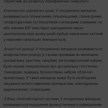
сприятливі до розвитку периферичної нейропатії.
Електроліти сироватки крові.
У поодиноких випадках
розвиваються гіпомагніємія, гіпокальціємія, гіпонатріємія,
гіпофосфатемія та гіпокаліємія з м'язовими спазмами та/
або змінами ЕКГ внаслідок ушкодження нирок
цисплатином (при цьому реабсорбція зазначених катіонів
у ниркових канальцях зменшується).
Алергічні реакції.
У поодиноких випадках розвиваються
анафілактичні реакції (з такими проявами як висипання,
кропив'янка, еритема, свербіж), ангіоневротичний набряк.
Були окремі повідомлення про артеріальну гіпотензію,
тахікардію, задишку, бронхоспазм, набряк обличчя і
пропасницю. У таких випадках може бути необхідним
лікування антигістамінними препаратами, епінефрином
(адреналіном) і стероїдами.
З боку гепатобіліарної системи.
У поодиноких випадках
розвиваються порушення функції печінки з підвищенням