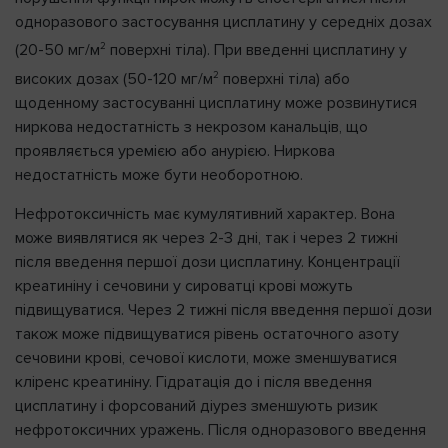
одноразового застосування цисплатину у середніх дозах
2
(20-50 мг/м
поверхні тіла). При введенні цисплатину у
2
високих дозах (50-120 мг/м
поверхні тіла) або
щоденному застосуванні цисплатину може розвинутися
ниркова недостатність з некрозом канальців, що
проявляється уремією або анурією. Ниркова
недостатність може бути необоротною.
Нефротоксичність має кумулятивний характер. Вона
може виявлятися як через 2-3 дні, так і через 2 тижні
після введення першої дози цисплатину. Концентрації
креатиніну і сечовини у сироватці крові можуть
підвищуватися. Через 2 тижні після введення першої дози
також може підвищуватися рівень остаточного азоту
сечовини крові, сечової кислоти, може зменшуватися
кліренс креатиніну. Гідратація до і після введення
цисплатину і форсований діурез зменшують ризик
нефротоксичних уражень. Після одноразового введення