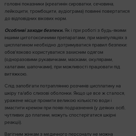
головні показники (креатинін сироватки, сечовина,
лейкоцити, тромбоцити, аудіограма) повинні повертатися
до відповідних вікових норм.
Особливі заходи безпеки.
Як і при роботі з будь-якими
іншими цитотоксичними препаратами, при маніпуляціях з
цисплатином необхідно дотримуватися правил безпеки:
обов'язково користуватися захисним одягом
(одноразовими рукавичками, масками, окулярами,
халатами, шапочками), при можливості працювати під
витяжкою.
Слід запобігати потраплянню розчинів цисплатину на
шкіру та/або слизові оболонки. Якщо це все ж сталося,
уражене місце промити великою кількістю води і
змастити кремом при появі подразнення (у деяких осіб,
чутливих до платини, можуть спостерігатися шкірні
реакції).
Вагітним жінкам з медичного персоналу не можна