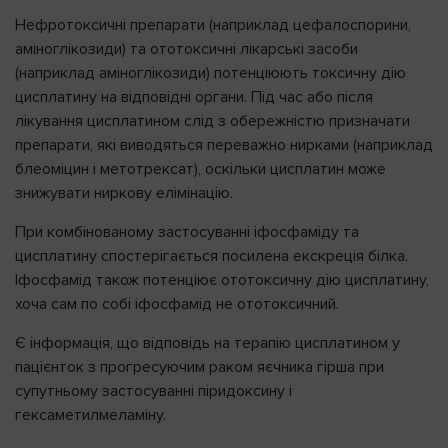
Нефротоксичні препарати (наприклад цефалоспорини,
аміноглікозиди) та ототоксичні лікарські засоби
(наприклад аміноглікозиди) потенціюють токсичну дію
цисплатину на відповідні органи. Під час або після
лікування цисплатином слід з обережністю призначати
препарати, які виводяться переважно нирками (наприклад
блеоміцин і метотрексат), оскільки цисплатин може
знижувати ниркову елімінацію.
При комбінованому застосуванні іфосфаміду та
цисплатину спостерігається посилена екскреція білка.
Іфосфамід також потенціює ототоксичну дію цисплатину,
хоча сам по собі іфосфамід не ототоксичний.
Є інформація, що відповідь на терапію цисплатином у
пацієнток з прогресуючим раком яєчника гірша при
супутньому застосуванні піридоксину і
гексаметилмеламіну.