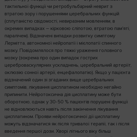
тактильної функції чи ретробульбарний неврит з
втратою зору і порушеннями церебральних функцій
(сплутаністю свідомості, невиразним мовленням, в
окремих випадках – кірковою сліпотою, втратою пам'яті,
паралічем). Відзначені випадки розвитку симптому
Лермітта, автономної нейропатії і мієлопатії спинного
мозку. Повідомлялося про тяжкі ураження головного
мозку (зокрема про один випадок гострих
цереброваскулярних ускладнень, церебральний артеріїт,
оклюзію сонної артерії, енцефалопатію). Якщо у пацієнта
відзначений один зі згаданих вище церебральних
симптомів, лікування цисплатином необхідно негайно
припинити. Нейротоксична дія цисплатину може бути
оборотною, однак у 30-50 % пацієнтів порушені функції
не відновлюються навіть після закінчення лікування
цисплатином. Прояви нейротоксичної дії цисплатину
можуть відзначатися як після тривалої терапії, так і після
введення першої дози. Хворі літнього віку більш