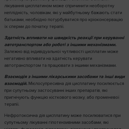
лікування цисплатином може спричинити необоротну
неплідність, чоловікам, які у майбутньому бажають стати
батьками, необхідно потурбуватися про кріоконсервацію
їх сперми до початку терапії.
Здатність впливати на швидкість реакції при керуванні
автотранспортом або роботі з іншими механізмами.
Залежно від індивідуальної чутливості цисплатин може
негативно впливати на здатність керувати
автотранспортом та працювати з іншими механізмами.
Взаємодія з іншими лікарськими засобами та інші види
взаємодій.
Мієлосупресивна дія цисплатину посилюється
при супутньому застосуванні інших препаратів, які
пригнічують функцію кісткового мозку, або променевої
терапії.
Нефротоксична дія цисплатину може посилюватися при
супутньому лікуванні гіпотензивними засобами, які