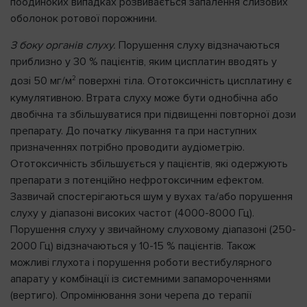
поодиноких випадках розвивається запалення слизових
оболонок ротової порожнини.
З боку органів слуху.
Порушення слуху відзначаються
приблизно у 30 % пацієнтів, яким цисплатин вводять у
2
дозі 50 мг/м
поверхні тіла. Ототоксичність цисплатину є
кумулятивною. Втрата слуху може бути однобічна або
двобічна та збільшуватися при підвищенні повторної дози
препарату. До початку лікування та при наступних
призначеннях потрібно проводити аудіометрію.
Ототоксичність збільшується у пацієнтів, які одержують
препарати з потенційно нефротоксичним ефектом.
Зазвичай спостерігаються шум у вухах та/або порушення
слуху у діапазоні високих частот (4000-8000 Гц).
Порушення слуху у звичайному слуховому діапазоні (250-
2000 Гц) відзначаються у 10-15 % пацієнтів. Також
можливі глухота і порушення роботи вестибулярного
апарату у комбінації із системними запамороченнями
(вертиго). Опромінювання зони черепа до терапії