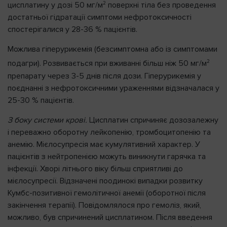
2
цисплатину у дозі 50 мг/м
поверхні тіла без проведення
достатньої гідратації симптоми нефротоксичності
спостерігалися у 28-36 % пацієнтів.
Можлива гіперурикемія (безсимптомна або із симптомами
2
подагри). Розвивається при вживанні більш ніж 50 мг/м
препарату через 3-5 днів після дози. Гіперурикемія у
поєднанні з нефротоксичними ураженнями відзначалася у
25-30 % пацієнтів.
З боку системи крові.
Цисплатин спричиняє дозозалежну
і переважно оборотну лейкопенію, тромбоцитопенію та
анемію. Мієлосупресія має кумулятивний характер. У
пацієнтів з нейтропенією можуть виникнути гарячка та
інфекції. Хворі літнього віку більш сприятливі до
мієлосупресії. Відзначені поодинокі випадки розвитку
Кумбс-позитивної гемолітичної анемії (оборотної після
закінчення терапії). Повідомлялося про гемоліз, який,
можливо, був спричинений цисплатином. Після введення