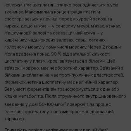
поверхні тіла цисплатин швидко розподіляється в усіх
тканинах. Максимальна концентрація платини
спостерігається у печінці, передміхуровій залозі та
нирках, дещо нижча – у сечовому міхурі, м'язах, яєчках,
підшлунковій залозі та селезінці і найнижча – у
кишечнику, надниркових залозах, серці, легенях,
головному мозку, у тому числі мозочку. Через 2 години
після введення понад 90 % від загальної кількості
цисплатину у плазмі крові зв'язується з білками. Цей
зв'язок, імовірно, має необоротний характер. Зв'язаний з
білками цисплатин не має протипухлинних властивостей.
Фармакокінетика цисплатину має нелінійний характер.
Без участі ферментів він трансформується в один або
кілька метаболітів. Після струминного внутрішньовенного
2
введення у дозі 50-100 мг/м
поверхні тіла процес
елімінації цисплатину з плазми крові має двофазний
характер.
Тривалість періоду напіввиведення у першій фазі