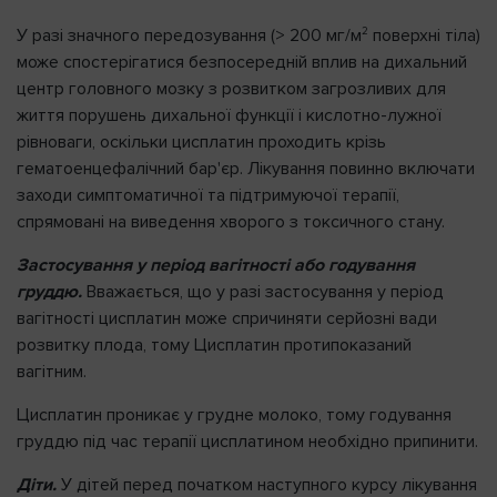
2
У разі значного передозування (> 200 мг/м
поверхні тіла)
може спостерігатися безпосередній вплив на дихальний
центр головного мозку з розвитком загрозливих для
життя порушень дихальної функції і кислотно-лужної
рівноваги, оскільки цисплатин проходить крізь
гематоенцефалічний бар'єр. Лікування повинно включати
заходи симптоматичної та підтримуючої терапії,
спрямовані на виведення хворого з токсичного стану.
Застосування у період вагітності або годування
груддю.
Вважається, що у разі застосування у період
вагітності цисплатин може спричиняти серйозні вади
розвитку плода, тому Цисплатин протипоказаний
вагітним.
Цисплатин проникає у грудне молоко, тому годування
груддю під час терапії цисплатином необхідно припинити.
Діти.
У дітей перед початком наступного курсу лікування