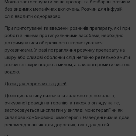
Можна застосовувати лише прозорі та безбарвні розчини
без видимих механічних включень. Розчин для інфузій
слід вводити одноразово.
При приготуванні та введенні розчинів препарату, як і при
роботі з іншими протипухлинними засобами, необхідно
дотримуватися обережності і користуватися
рукавичками. У разі потрапляння розчину препарату на
шкіру або слизові оболонки слід негайно ретельно змити
розчин зі шкіри водою з милом, а слизові промити чистою
водою.
Дози для дорослих та дітей
Дози цисплатину визначати залежно від нозології,
очікуваної реакції на терапію, а також з огляду на те,
застосовується цисплатин у вигляді монотерапії чи як
складова комбінованої хіміотерапії. Наведені нижче дози
рекомендовані як для дорослих, так і для дітей.