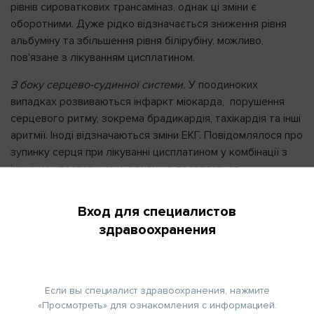
рівнів сироваткових трансаміназ, однак ці зміни є
оборотними. Дуже рідко відзначається зниження рівня
альбуміну та збільшення рівня білірубіну, можливо,
пов'язане з лікуванням цисплатином.
З боку серцево-судинної системи.
У поодиноких
випадках розвиваються інфаркт міокарда, порушення
серцевого ритму, зокрема брадикардія, тахікардія та інші
аритмії. Іноді відзначаються зміни ЕКГ. Повідомлялося про
зупинку серця при лікуванні цисплатином у комбінації з
іншими цитостатиками, однак це трапляється
надзвичайно рідко.
Вход для специалистов
З боку імунної системи.
Можлива імуносупресія.
здравоохранения
Інші побічні ефекти.
Можливі локальні набряки і біль,
еритема, виразки на шкірі та флебіт у місцях ін'єкцій після
внутрішньовенного введення препарату. Також можуть
спостерігатися гикавка, нездужання, слабкість,
Если вы специалист здравоохранения, нажмите
«Просмотреть» для ознакомления с информацией.
дегідратація.