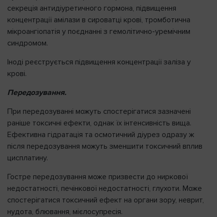
секреція антидіуретичного гормона, підвищення
концентрації амілази в сироватці крові, тромботична
мікроангіопатія у поєднанні з гемолітично-уремічним
синдромом.
Іноді реєструється підвищення концентрації заліза у
крові.
Передозування.
При передозуванні можуть спостерігатися зазначені
раніше токсичні ефекти, однак їх інтенсивність вища.
Ефективна гідратація та осмотичний діурез одразу ж
після передозування можуть зменшити токсичний вплив
цисплатину.
Гостре передозування може призвести до ниркової
недостатності, печінкової недостатності, глухоти. Може
спостерігатися токсичний ефект на органи зору, неврит,
нудота, блювання, мієлосупресія.