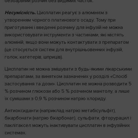
безбарвний розчин без видимих часток.
Несумісність.
Цисплатин реагує з алюмінієм з
утворенням чорного платинового осаду. Тому при
приготуванні і введенні розчину для інфузій не можна
використовувати інструменти з частинами, які містять
алюміній, якщо вони можуть контактувати з препаратом
(це стосується систем для внутрішньовенних інфузій,
голок, катетерів, шприців).
Цисплатин не можна змішувати з будь-якими лікарськими
препаратами, за винятком зазначених у розділі «Спосіб
застосування та дози». Цисплатин не можна розводити 5
% розчином глюкози або 5 % розчином манітолу, а лише
їх сумішами з 0,9 % розчином натрію хлориду.
Антиоксиданти (наприклад натрію метабісульфіт),
бікарбонати (натрію бікарбонат), сульфати, фторурацил і
паклітаксел можуть інактивувати цисплатин в інфузійних
системах.