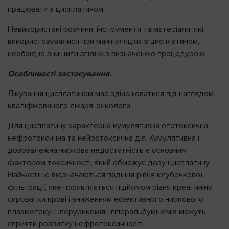
працювати з цисплатином.
Невикористані розчини, інструменти та матеріали, які
використовувалися при маніпуляціях з цисплатином,
необхідно знищити згідно з визначеною процедурою.
Особливості застосування.
Лікування цисплатином має здійснюватися під наглядом
кваліфікованого лікаря-онколога.
Для цисплатину характерна кумулятивна ототоксична,
нефротоксична та нейротоксична дія. Кумулятивна і
дозозалежна ниркова недостатність є основним
фактором токсичності, який обмежує дозу цисплатину.
Найчастіше відзначаються падіння рівня клубочкової
фільтрації, яке проявляється підйомом рівня креатиніну
сироватки крові і зниженням ефективного ниркового
плазмотоку. Гіперурикемія і гіперальбумінемія можуть
сприяти розвитку нефротоксичності.