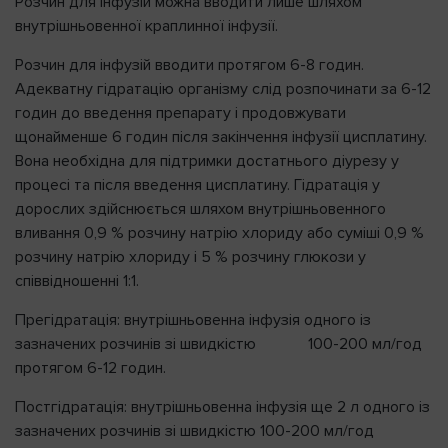
Розчин для інфузій можна вводити лише шляхом
внутрішньовенної краплинної інфузії.
Розчин для інфузій вводити протягом 6-8 годин.
Адекватну гідратацію організму слід розпочинати за 6-12
годин до введення препарату і продовжувати
щонайменше 6 годин після закінчення інфузії цисплатину.
Вона необхідна для підтримки достатнього діурезу у
процесі та після введення цисплатину. Гідратація у
дорослих здійснюється шляхом внутрішньовенного
вливання 0,9 % розчину натрію хлориду або суміші 0,9 %
розчину натрію хлориду і 5 % розчину глюкози у
співвідношенні 1:1.
Прегідратація: внутрішньовенна інфузія одного із
зазначених розчинів зі швидкістю 100-200 мл/год
протягом 6-12 годин.
Постгідратація: внутрішньовенна інфузія ще 2 л одного із
зазначених розчинів зі швидкістю 100-200 мл/год