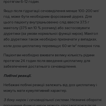
протягом 6-12 годин.
Якщо після гідратації сечовиділення менше 100-200 мл/
год, може бути необхідним форсований діурез. Для
цього пацієнту внутрішньовенно слід ввести 37,5 г
манітолу (375 мл 10 % розчину) або застосовувати
діуретики (за умови нормальної функції нирок). Манітол
або діуретики також необхідно призначати у випадках,
2
коли доза цисплатину перевищує 60 мг/м
поверхні тіла.
Пацієнтам необхідно вживати велику кількість рідини
протягом 24 годин після введення цисплатину для
забезпечення достатнього сечовиділення.
Побічні реакції.
Небажані побічні реакції залежать від доз цисплатину і
можуть мати кумулятивний характер.
З боку нирок і сечовидільної системи.
Незначні оборотні
порушення функції нирок можуть спостерігатися після