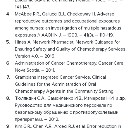
141-147.
McAbee R.R., Gallucci B.J., Checkoway H. Adverse
reproductive outcomes and occupational exposures
among nurses: an investigation of multiple hazardous
exposures // AAOHN J. – 1993. – 41(3). – 110-119.
Hines А. Network Pharmacist. Network Guidance for
Ensuring Safety and Quality of Chemotherapy Services
Version 4.0. – 2016.
Administration оf Cancer Chemotherapy. Cancer Care
Nova Scotia. – 2011.
Grampians Integrated Cancer Service. Clinical
Guidelines for the Administration of Oral
Chemotherapy Agents in the Community Setting.
Тюляндин С.А., Самойленко И.В., Измерова Н.И. и др.
Руководство для медицинского персонала по
безопасному обращению с противоопухолевыми
препаратами. – 2012.
Kim G.R., Chen A.R., Arceci R.J. et al. Error reduction in