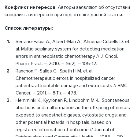
Конфликт интересов.
Авторы заявляют об отсутствии
конфликта интересов при подготовке данной статьи.
Список литературы:
Serrano-Fabia A., Albert-Mari A., Almenar-Cubells D. et
al. Multidisciplinary system for detecting medication
errors in antineoplastic chemotherapy // J. Oncol.
Pharm. Pract. – 2010. – 16(2). – 105-12.
Ranchon F., Salles G., Spath H.M. et al.
Chemotherapeutic errors in hospitalized cancer
patients: attributable damage and extra costs // BMC
Cancer. – 2011. – 8(11). – 478.
Hemminki K., Kyyronen Р., Lindbohm M.-L. Spontaneous
abortions and malformations in the offspring of nurses
exposed to anaesthetic gases, cytostatic drugs, and
other potential hazards in hospitals, based on
registered information of outcome // Journal of
Epidemiology and Community Health. – 1985. – 39. –