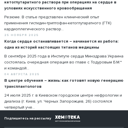
кетоглутаратного раствора при операциях на сердце в
условиях искусственного кровообращения
Резюме. В статье представлен клинический опыт
применения гистидин-триптофан-кетоглутаратного (ГТК)
кардиоплегического раствор...
25 НОЯБРЯ 2025
Когда сердце останавливается – начинается их работа:
одна из историй настоящих титанов медицины
В сентябре 2025 года в Институте сердца Минздрава Украина
состоялась очередная операция во главе с Тодуровым Б.М.*
и командой...
04 АВГУСТА 2025
В центре обучения – жизнь: как готовят новую генерацию
трансплантологов
24 июля 2025 г. в Киевском городском центре нефрологии и
диализа (г. Киев, ул. Черных Запорожцев, 26) состоялся
четвертый уче...
Подпишитесь на рассылку