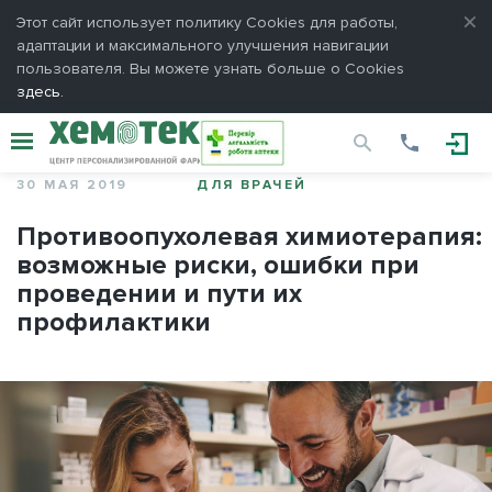
Пароль
Этот сайт использует политику Сookies для работы,
адаптации и максимального улучшения навигации
пользователя. Вы можете узнать больше о Cookies
здесь.
здесь.
Запомнить меня
30 МАЯ 2019
ДЛЯ ВРАЧЕЙ
ПОДЕЛИТЬСЯ
ОТМЕНА
ВХОД
Противоопухолевая химиотерапия:
возможные риски, ошибки при
проведении и пути их
Напомнить пароль
профилактики