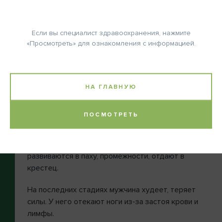
При развитии рака все эти функции также
нарушаются. Оргазм доставляет боль, семенная
ОТКРЫТЬ КАЛЬКУЛЯТОР
жидкость застаивается и в какой-то момент может
Если вы специалист здравоохранения, нажмите
начать подтекать без эякуляции, нередко
«Просмотреть» для ознакомления с информацией.
развивается преждевременное семяизвержение, а
в последующем импотенция. Не все мужчины после
60-ти живут половой жизнью и могут вовремя
заметить негативные изменения. А если замечают,
НА ГЛАВНУЮ
то относят это на счет старости.
ПОСМОТРЕТЬ
Наиболее часто причиной обращения к врачу
становится появление крови в моче и сперме. Еще
одна распространенная желоба – боли. Они
развиваются в паху, промежности, отдают в
крестец.
На последних стадиях мужчина худеет, теряет
силы. У него отекают ноги из-за застоя крови и
лимфы.