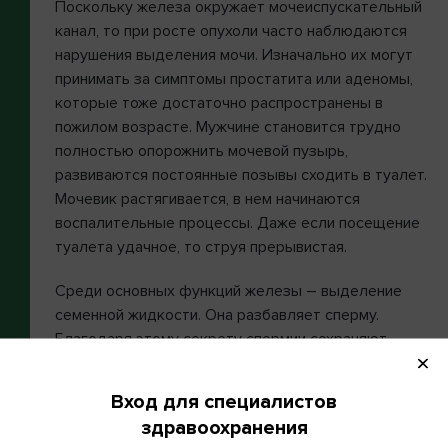
Поскольку железа окружает мочеиспускательный
канал, то при росте опухоли часто наблюдаются
нарушения выделения мочи. Изначально их могут
принимать за симптомы простатита или аденомы,
которые тоже достаточно распространены в
пожилом возрасте. Мужчине становится трудно
полностью опорожнить мочевой пузырь,
развиваются постоянные позывы сходить в туалет.
Мочевик растягивается, в нем начинаются
воспалительные процессы. Даже если посещение
туалета удачное, то струя прерывистая.
Среди основных функций железы – выделение
семенной жидкости. Она разбавляет сперму.
Благодаря этому секрету спермии сохраняют
подвижность и жизнеспособность. Мышцы
простаты помогают в извержении эякулята и
Вход для специалистов
достижении оргазма.
здравоохранения