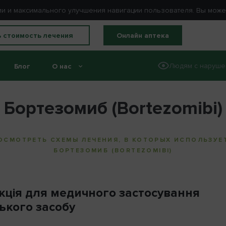
ации и максимального улучшения навигации пользователя. Вы мож
ь стоимость лечения
Онлайн аптека
Людям с наруше
Блог
О нас
Бортезомиб (Bortezomibi)
ОСМОТРЕТЬ СХЕМЫ ЛЕЧЕНИЯ, В КОТОРЫХ ИСПОЛЬЗУЕ
БОРТЕЗОМИБ (BORTEZOMIBI)
укція для медичного застосування
ького засобу