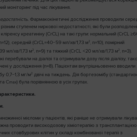
ий моніторинг під час лікування.
едостатність.
Фармакокінетичні дослідження проводили сере
з різним ступенем ниркової недостатності, які були розподілені
кліренсу креатиніну (CrCL) на такі групи: нормальний (CrCL ≥6
2
 n=12), середній (CrCL=40−59 мл/хв/1,73 м
, n=10), помірний
2
2
9 мл/хв/1,73 м
, n=9) та тяжкий (CrCL <20 мл/хв/1,73 м
, n=3).
які перебували на діалізі та отримували дозу після діалізу, так
чені у дослідження (n=8). Пацієнтам внутрішньовенно вводили
2
у 0,7−1,3 мг/м
двічі на тиждень. Дія бортезомібу (стандарти
та C
) була порівнянною в усіх групах.
max
характеристики.
я.
множинної мієломи у пацієнтів, які раніше не отримували лікув
ожна проводити високодозову хіміотерапію з трансплантацією
них стовбурових клітин у складі комбінованої терапії з