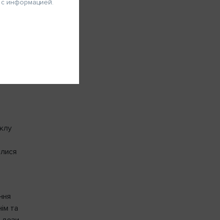
 с информацией.
ними
шої
 л/год
но.
ЗАРЕГИСТРИРОВАТЬСЯ
иклу
алися
ння
ім та
я дози