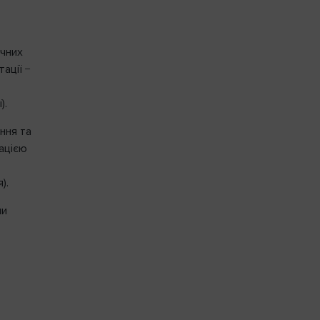
ичних
ації −
).
ання та
ацією
я).
ли