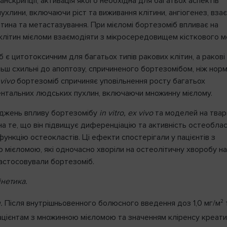
нскрипції, активація якого необхідна для багатьох аспектів
ухлини, включаючи ріст та виживання клітини, ангіогенез, вза
ітина та метастазування. При мієломі бортезоміб впливає на
 клітин мієломи взаємодіяти з мікросередовищем кісткового м
 є цитотоксичним для багатьох типів ракових клітин, а ракові
льш схильні до апоптозу, спричиненого бортезомібом, ніж норм
 vivo
бортезоміб спричиняє уповільнення росту багатьох
нтальних людських пухлин, включаючи множинну мієлому.
іджень впливу бортезомібу
in vitro, ex vivo
та моделей на твар
а те, що він підвищує диференціацію та активність остеобласт
функцію остеокластів. Ці ефекти спостерігали у пацієнтів з
мієломою, які одночасно хворіли на остеолітичну хворобу на 
застосовували бортезоміб.
нетика.
2
я
.
Після внутрішньовенного болюсного введення доз 1,0 мг/м
цієнтам з множинною мієломою та значенням кліренсу креати