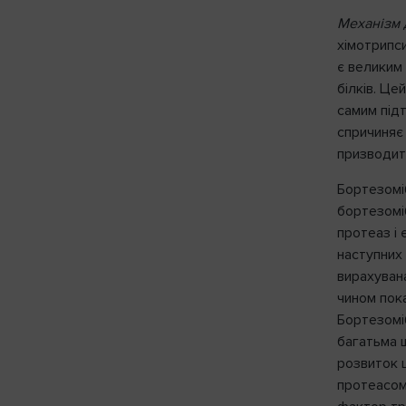
Механізм д
хімотрипс
є великим
білків. Це
самим під
спричиняє
призводить
Бортезомі
бортезоміб
протеаз і 
наступних
вирахува
чином пок
Бортезоміб
багатьма 
розвиток 
протеасом