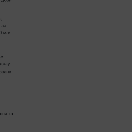
д
 за
0 мл/
ож
 дозу
зована
ання та