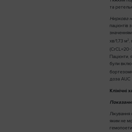
та ретельн
Ниркова н
пацієнтів 
значенням 
2
хв/1,73 м
,
(CrCL=20−3
Пацієнти, 
були вклю
бортезоміб
доза AUC 
Клінічні 
Показанн
Лікування 
яким не м
гемопоетич