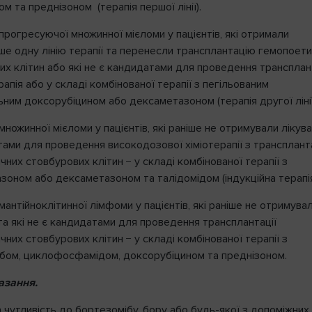
 та преднізоном (терапія першої лінії).
прогресуючої множинної мієломи у пацієнтів, які отримали
е одну лінію терапії та перенесли трансплантацію гемопоет
х клітин або які не є кандидатами для проведення трансплант
апія або у складі комбінованої терапії з пегільованим
ним доксорубіцином або дексаметазоном (терапія другої лінії
множинної мієломи у пацієнтів, які раніше не отримували лікув
тами для проведення високодозової хіміотерапії з трансплант
них стовбурових клітин − у складі комбінованої терапії з
зоном або дексаметазоном та талідомідом (індукційна терапі
мантійноклітинної лімфоми у пацієнтів, які раніше не отримува
та які не є кандидатами для проведення трансплантації
них стовбурових клітин − у складі комбінованої терапії з
бом, циклофосфамідом, доксорубіцином та преднізоном.
азання.
 чутливість до бортезомібу, бору або будь-якої з допоміжних