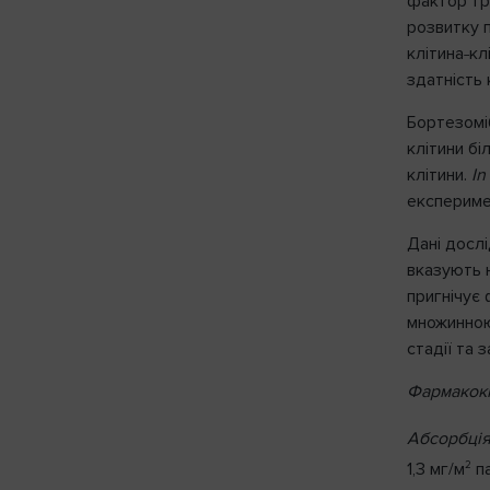
фактор тра
розвитку п
клітина˗кл
здатність
Бортезоміб
клітини бі
клітини.
In
експериме
Дані досл
вказують н
пригнічує 
множинною 
стадії та 
Фармакокі
Абсорбці
2
1,3 мг/м
па