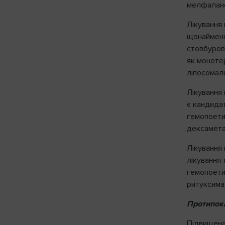
мелфаланом
Лікування 
щонайменш
стовбурови
як монотер
ліпосомаль
Лікування 
є кандида
гемопоетич
дексамета
Лікування 
лікування 
гемопоетич
ритуксима
Протипок
Підвищена