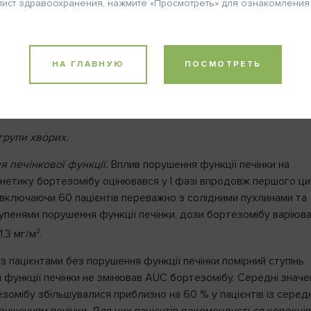
лист здравоохранения, нажмите «Просмотреть» для ознакомления
Телефон
я
. Середній період напіввиведення (Т
) бортезомібу після
1/2
ового введення становить від 40 до 193 годин. Бортезоміб
я швидше після застосування першої дози порівняно з наступ
НА ГЛАВНУЮ
ПОСМОТРЕТЬ
редній загальний кліренс становив 102 та 112 л/год після пер
2
2
г/м
та 1,3 мг/м
відповідно та знаходився у межах від 15 до 32
2
2
до 32 л/год – після наступних доз 1,0 мг/м
та 1,3 мг/м
відповід
ВХОД
групи хворих.
 печінкової функції.
Вплив порушення функції печінки на
нетику бортезомібу оцінювався у І фазі впродовж першого ц
Шаг 1
2
, включаючи 60 пацієнтів переважно з солідними пухлинами та
омнить пароль
тупенями порушення функції печінки, дози бортезомібу варіюв
2
1,3 мг/м
.
з пацієнтами без порушення функції печінки помірний ступінь
 функції печінки не змінював AUC бортезомібу. Середні значе
омібу збільшувалися приблизно на 60 % у пацієнтів із середн
рушенням печінки. Для цих пацієнтів рекомендується корекці