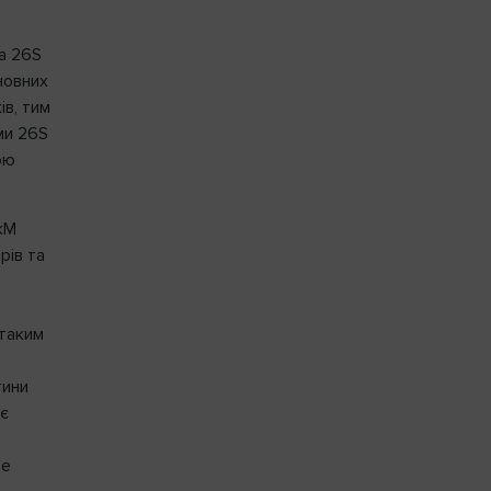
а 26S
новних
ів, тим
ми 26S
ою
кМ
рів та
 таким
тини
ює
це