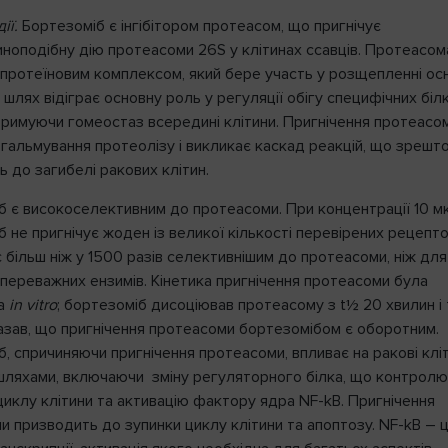
ії.
Бортезоміб є інгібітором протеасом, що пригнічує
иноподібну дію протеасоми 26S у клітинах ссавців. Протеасом
 протеїновим комплексом, який бере участь у розщепленні ос
й шлях відіграє основну роль у регуляції обігу специфічних білк
тримуючи гомеостаз всередині клітини. Пригнічення протеасо
 гальмування протеолізу і викликає каскад реакцій, що зрешт
 до загибелі ракових клітин.
б є високоселективним до протеасоми. При концентрації 10 м
 не пригнічує жоден із великої кількості перевірених рецепто
є більш ніж у 1500 разів селективнішим до протеасоми, ніж для
 переважних ензимів. Кінетика пригнічення протеасоми була
на
in vitro
; бортезоміб дисоціював протеасому з t½ 20 хвилин і
азав, що пригнічення протеасоми бортезомібом є оборотним.
, спричиняючи пригнічення протеасоми, впливає на ракові клі
шляхами, включаючи зміну регуляторного білка, що контрол
циклу клітини та активацію фактору ядра NF-kB. Пригнічення
и призводить до зупинки циклу клітини та апоптозу. NF-kB – 