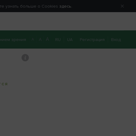
ете узнать больше о Cookies
здесь.
A
нием зрения
RU
UA
Регистрация
Вход
A
A
0 800 40 20 22
Перезвоните мне
ТСЯ