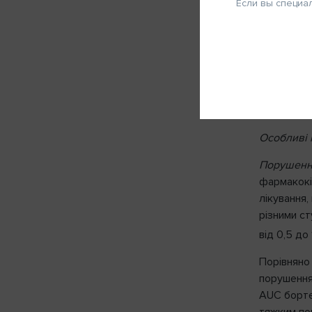
Если вы специа
Виведенн
Запомнить меня
ФИО
багатораз
виводитьс
дозами. Се
Телефон
дози 1,0 м
та від 18 
ОТМЕНА
Особливі 
Порушення
фармакокі
лікування
Нап
різними с
від 0,5 до 
Порівняно 
порушення
AUC бортез
тяжким по