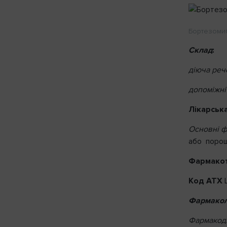
Бортезомиб
Склад
:
діюча реч
допоміжні
Лікарськ
Основні фі
або порош
Фармакот
Код АТХ
L
Фармаколо
Фармакоди