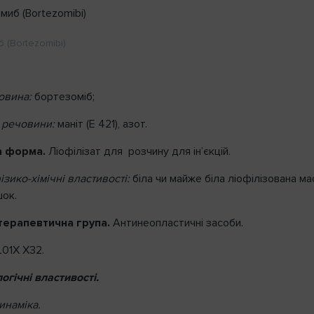
 (Bortezomibi)
овина:
бортезоміб;
 речовини:
маніт (Е 421), азот.
а форма.
Ліофілізат для розчину для ін’єкцій.
зико-хімічні властивості:
біла чи майже біла ліофілізована ма
ок.
ерапевтична група.
Антинеопластичні засоби.
01X X32.
гічні властивості.
наміка.