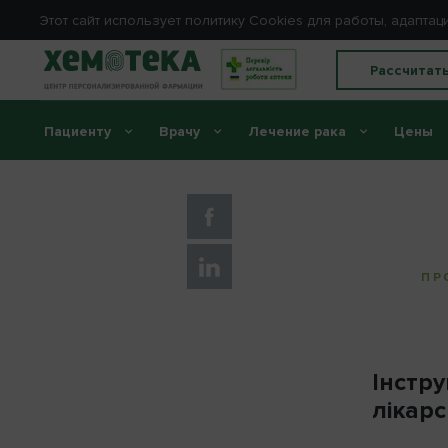
Этот сайт использует политику Сookies для работы, адапт
Рассчитат
Пациенту
Врачу
Лечение рака
Цены
Главная
//
Инструкции
//
Бортезомиб
ПР
Інстр
лікарс