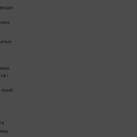
ємодію
озку.
альні
инах
ів і
пізній
та
ніну