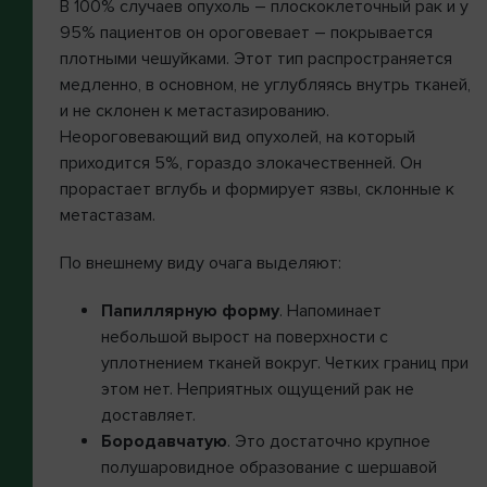
В 100% случаев опухоль – плоскоклеточный рак и у
95% пациентов он ороговевает – покрывается
плотными чешуйками. Этот тип распространяется
медленно, в основном, не углубляясь внутрь тканей,
и не склонен к метастазированию.
Неороговевающий вид опухолей, на который
приходится 5%, гораздо злокачественней. Он
прорастает вглубь и формирует язвы, склонные к
метастазам.
По внешнему виду очага выделяют:
Папиллярную форму
. Напоминает
небольшой вырост на поверхности с
уплотнением тканей вокруг. Четких границ при
этом нет. Неприятных ощущений рак не
доставляет.
Бородавчатую
. Это достаточно крупное
полушаровидное образование с шершавой