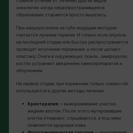
главное отличие от лечения других видов
онкологии, когда нераспространившееся
образование стараются просто вырезать.
При канцерогенезе на губе ведущим методом
считается лучевая терапия. И только если опухоль
на последней стадии или быстро распространяется
проводят иссечение поражения, а после делают
пластику. Очаги в окружающих тканях, лимфоузлах,
костях устраняют введением химиопрепаратов и
облучением.
На первой стадии, при поражении только слизистой,
используются и другие методы лечения:
Криотерапия
– вымораживание участка
жидким азотом. После этого мутировавшие
клетки отмирают, слущиваются, а под ними
появляется здоровая кожа.
Фотодинамическая терапия
– уничтожение