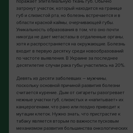
поражает эпителиальную ткань губ. Обычно
затронут участок, который находится на границе
губ и слизистой рта, но болезнь встречается и в
области красной каймы, очерчивающей губы.
Уникальность образования в том, что оно почти
никогда не дает метастазы в отдаленные органы,
хотя и распространяется на окружающие. Болезнь
входит в первую десятку среди новообразований
по частоте выявления. В Украине за последнее
десятилетие случаи рака губы участились на 20%.
Девять из десяти заболевших – мужчины,
поскольку основной причиной развития болезни
считается курение. Дым от сигареты разогревает
нежные участки губ, слизистых и «напитывает» их
канцерогенами, что рано или поздно приводит к
мутации клеток. Нужно знать, что пристрастие к
табаку является вторым по важности пусковым
механизмом развития большинства онкологических