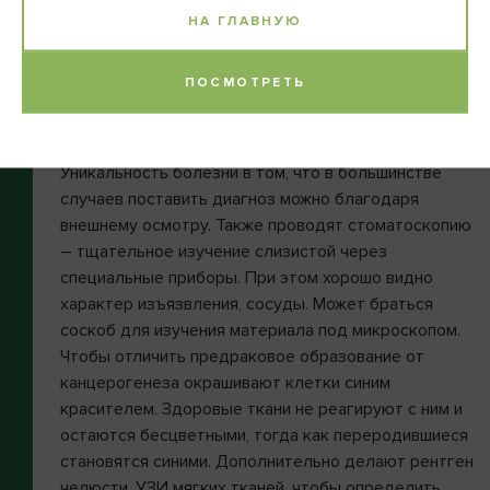
Нужно знать, что максимальный период
НА ГЛАВНУЮ
самолечения при любых образованиях на губах
должен быть не дольше двух недель. После этого,
ПОСМОТРЕТЬ
если язва не заживает, следует посетить
специалиста-дерматолога.
Уникальность болезни в том, что в большинстве
случаев поставить диагноз можно благодаря
внешнему осмотру. Также проводят стоматоскопию
– тщательное изучение слизистой через
специальные приборы. При этом хорошо видно
характер изъязвления, сосуды. Может браться
соскоб для изучения материала под микроскопом.
Чтобы отличить предраковое образование от
канцерогенеза окрашивают клетки синим
красителем. Здоровые ткани не реагируют с ним и
остаются бесцветными, тогда как переродившиеся
становятся синими. Дополнительно делают рентген
челюсти, УЗИ мягких тканей, чтобы определить