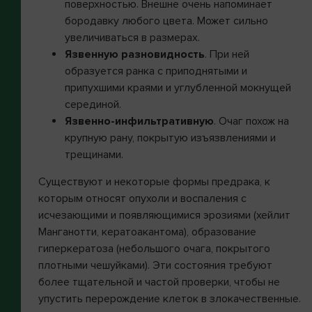
поверхностью. Внешне очень напоминает
бородавку любого цвета. Может сильно
увеличиваться в размерах.
Язвенную разновидность
. При ней
образуется ранка с приподнятыми и
припухшими краями и углубленной мокнущей
серединой.
Язвенно-инфильтративную
. Очаг похож на
крупную рану, покрытую изъязвлениями и
трещинами.
Существуют и некоторые формы предрака, к
которым относят опухоли и воспаления с
исчезающими и появляющимися эрозиями (хейлит
Манганотти, кератоакантома), образование
гиперкератоза (небольшого очага, покрытого
плотными чешуйками). Эти состояния требуют
более тщательной и частой проверки, чтобы не
упустить перерождение клеток в злокачественные.