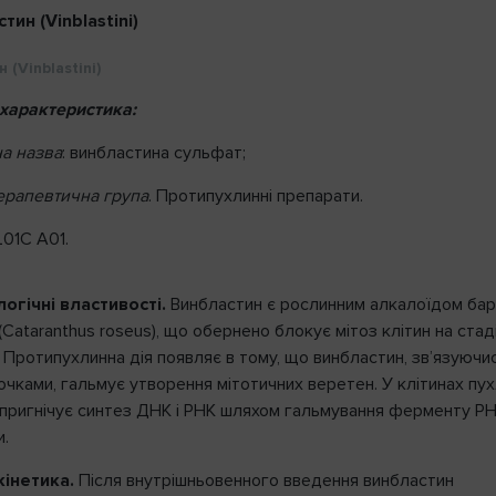
 (Vinblastini)
характеристика:
а назва
: винбластина сульфат;
рапевтична група
. Протипухлинні препарати.
01C A01.
гічні властивості.
Винбластин є рослинним алкалоїдом бар
Cataranthus roseus), що обернено блокує мітоз клітин на стаді
Протипухлинна дія появляє в тому, що винбластин, зв’язуючи
очками, гальмує утворення мітотичних веретен. У клітинах пу
 пригнічує синтез ДНК і РНК шляхом гальмування ферменту РН
и.
інетика.
Після внутрішньовенного введення винбластин