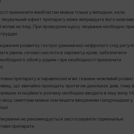
.
ості призначити винбластин можна тільки у випадках, коли
й лікувальний ефект препарату може виправдати його можлив
 вплив на плід. При проведенні курсу лікування необхідно пр
 груддю.
едження розвитку гострої урикемічної нефропатії слід регул
ти рівень сечової кислоти в сироватці крові, забезпечити
еобхідного обсягу рідини і при необхідності призначити
л.
плянні препарату в паравенозні м’які тканини можливий розви
явищ, що звичайно проходять протягом декількох днів, тому в
алишок ін’єкційного розчину необхідно вводити в іншу вену. Н
 місці симптоми можна пом’якшити введенням гіалуронідази у
кції.
 лікування не рекомендується застосовувати гормональні
тивні препарати.