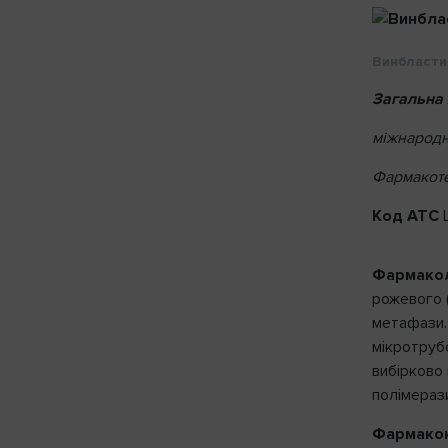
Винбластин
Загальна 
міжнародн
Фармакоте
Код АТС
L
Фармаколо
рожевого (
метафази. 
мікротруб
вибірково
полімераз
Фармакок