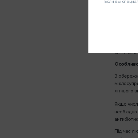
Підвищена 
Если вы специа
Бактеріальн
Запомнить меня
ФИО
Передозу
Симптоми
Телефон
Лікування
симптомат
ОТМЕНА
Особливо
З обережн
мієлосупр
Нап
літнього в
Якщо числ
необхідно
антибіотик
Під час л