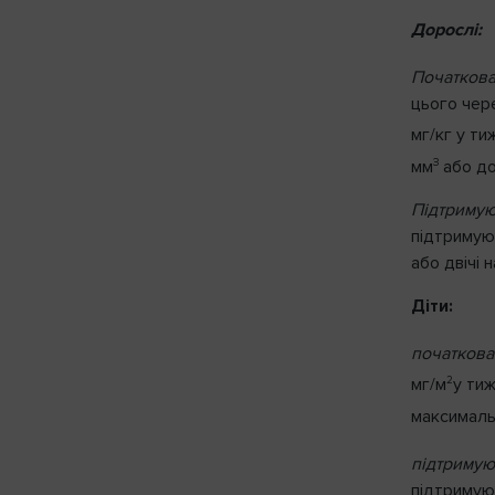
Дорослі:
Початкова
цього чер
мг/кг у ти
З
мм
або до
Підтримую
підтримуюч
або двічі 
Діти:
початкова
2
мг/м
у ти
максимальн
підтримую
підтримую