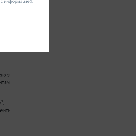
 с информацией.
ЗАРЕГИСТРИРОВАТЬСЯ
сно з
єнтам
3
м
,
ачити