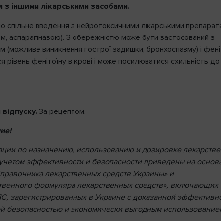
я з іншими лікарськими засобами.
о спільне введення з нейротоксичними лікарськими препарат
ом, аспарагіназою). З обережністю може бути застосований з
м (можливе виникнення гострої задишки, бронхоспазму) і фен
я рівень фенітоїну в крові і може посилюватися схильність до
 відпуску.
За рецептом.
ие!
ции по назначению, использованию и дозировке лекарств
 учетом эффективности и безопасности приведены на основ
правочника лекарственных средств Украины» и
твенного формуляра лекарственных средств», включающих
С, зарегистрированных в Украине с доказанной эффективн
й безопасностью и экономически выгодным использование