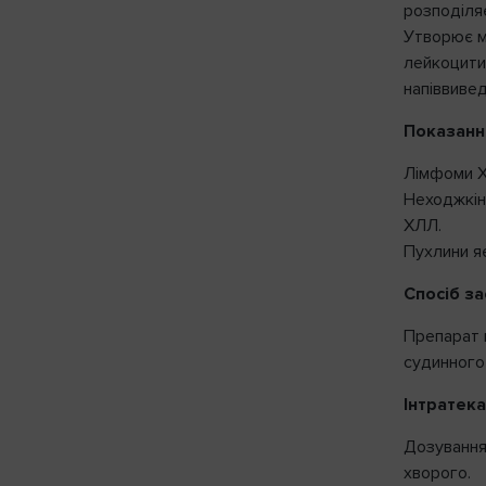
розподіля
Утворює мі
лейкоцити,
напіввиве
Показанн
Лімфоми Х
Неходжкін
ХЛЛ.
Пухлини я
Спосіб за
Препарат 
судинного
Інтратек
Дозування 
хворого.