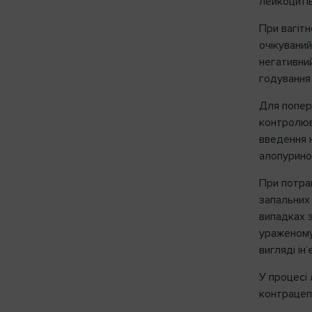
лейкоцитів
При вагітн
очікувани
негативний
годування
Для попер
контролюва
введення н
алопурино
При потра
запальних 
випадках з
ураженому
вигляді ін’є
У процесі
контрацеп