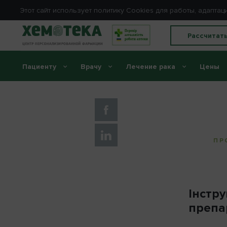
Этот сайт использует политику Сookies для работы, адапт
Рассчитат
Пациенту
Врачу
Лечение рака
Цены
Главная
//
Инструкции
//
Винбластин
ПР
Інстр
препа