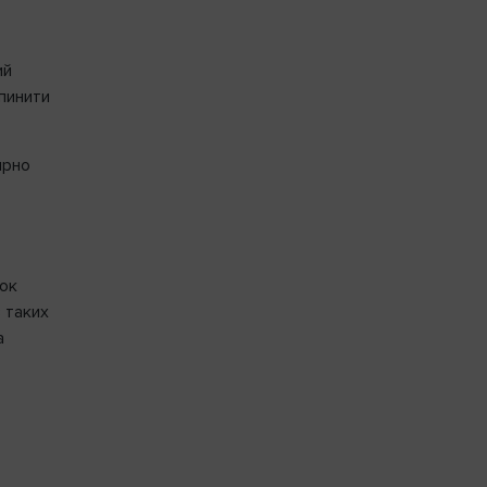
ий
ипинити
ярно
ток
 таких
а