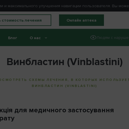
ации и максимального улучшения навигации пользователя. Вы мож
ь стоимость лечения
Онлайн аптека
Людям с наруше
Блог
О нас
Винбластин (Vinblastini)
ОСМОТРЕТЬ СХЕМЫ ЛЕЧЕНИЯ, В КОТОРЫХ ИСПОЛЬЗУЕ
ВИНБЛАСТИН (VINBLASTINI)
укція для медичного застосування
рату