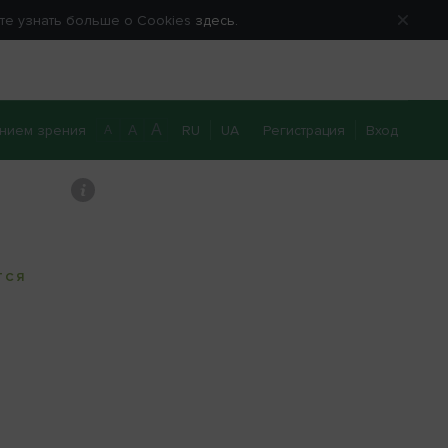
ете узнать больше о Cookies
здесь.
A
нием зрения
RU
UA
Регистрация
Вход
A
A
0 800 40 20 22
Перезвоните мне
ТСЯ