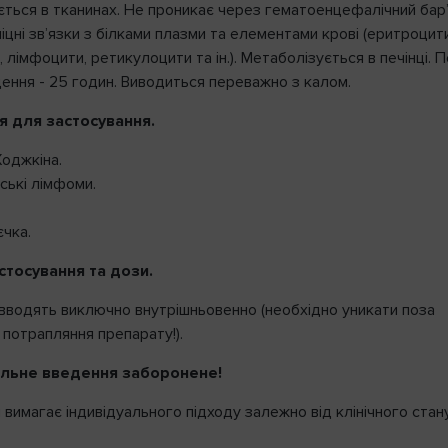
ється в тканинах. Не проникає через гематоенцефалічний бар’
цні зв’язки з білками плазми та елементами крові (еритроцити
 лімфоцити, ретикулоцити та ін.). Метаболізується в печінці. 
дення - 25 годин. Виводиться переважно з калом.
я для застосування.
оджкіна.
ські лімфоми.
єчка.
стосування та дози.
вводять виключно внутрішньовенно (необхідно уникати поза
 потрапляння препарату!).
альне введення заборонене!
вимагає індивідуального підходу залежно від клінічного стан