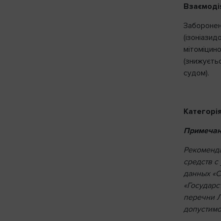
Взаємоді
Заборонен
(ізоніазид
мітоміцино
(знижуєтьс
судом).
Категорія
Примечан
Рекоменда
средств с
данных «С
«Государс
перечни Л
допустимо