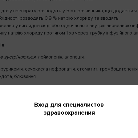
у дозу препарату розводять у 5 мл розчинника, що додається,
бхідності розводять 0,9 % натрію хлориду та вводять
венно у вигляді ін’єкції або одночасно з внутрішньовенною ін
ну натрію хлориду протягом 1 хв через трубку інфузійного ап
ія.
Вход
е зустрічаються
: лейкопенія, алопеція.
для
перурикемія, сечокисла нефропатія, стоматит, тромбоцитопенія,
здр
-mail и пароль, выбранные Вами
нудота, блювання.
 регистрации.
рагічний коліт або кровотеча при наявності виразки,
сикація (запаморочення, головний біль, диплопія, депресія,
ФИО
, слабкість, порушення виділення антидіуретичного гормону).
Вход для специалистов
Если 
нажмите
здравоохранения
имптомів нейроінтоксикації необхідно припинити лікування.
Город
азання.