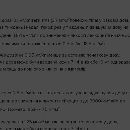
2
 доза
: 0,1 мг/кг ваги тіла (3,7 мг/м
поверхні тіла) у разовій дозі,
ез тиждень і надалі також раз у тиждень, підвищуючи дозу на
2
ждень (1,8-1,9мг/м
), до зниження кількості лейкоцитів нижче 3
2
 максимальної тижневої дози 0,5 мг/кг (18,5 мг/м
);
ча доза:
на 0,05 мг/кг менше за останню початкову дозу,
а доза може бути введена кожні 7-14 днів або 10 мг однораз
на місяць до повного зникнення симптомів.
2
 доза:
2,5 мг/м
раз на тиждень, поступово підвищуючи дозу на
З
ждень до зниження кількості лейкоцитів до 3000/мм
або до
2
ої тижневої дози - 7,5 мг/м
;
2
ча доза:
на 1,25 мг/м
менше за останню початкову дозу,
ча доза може бути введена кожні 7-14днів.