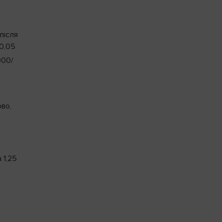
 після
 0,05
000/
ово,
 1,25