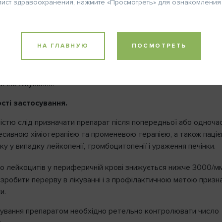
чутливість до діючої або до допоміжних речовин, лейкопенія.
лист здравоохранения, нажмите «Просмотреть» для ознакомления
Телефон
і і вірусні інфекції.
вання.
НА ГЛАВНУЮ
ПОСМОТРЕТЬ
:
лейкопенія і посилення інших побічних ефектів.
:
специфічного антидоту немає. Необхідно проводити
ичне лікування.
ВХОД
сті застосування
.
істю слід призначати препарат після попередньої або одноча
есивною хіміотерапією та променевою терапією, а також паці
Шаг 1
2
омнить пароль
іку у випадку лейкопенії, тромбоцитопенії і ураження печінки.
о лейкоцитів у периферичній крові знижується нижче 3000/м
 зробити перерву в лікуванні і з профілактичною метою призн
и.
ікування препаратом необхідно ретельно контролювати число