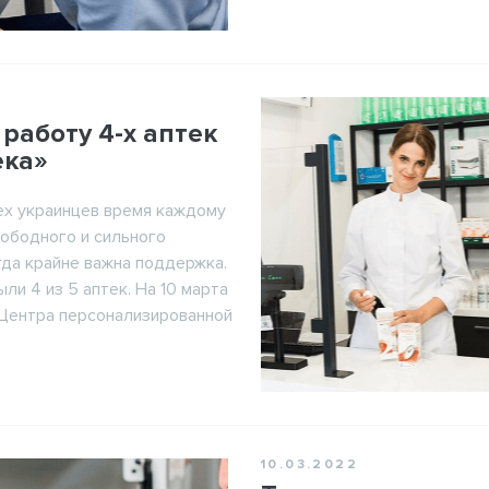
Телефон
работу 4-х аптек
ека»
ех украинцев время каждому
ободного и сильного
гда крайне важна поддержка.
ВХОД
ли 4 из 5 аптек. На 10 марта
 Центра персонализированной
Шаг 1
2
омнить пароль
10.03.2022