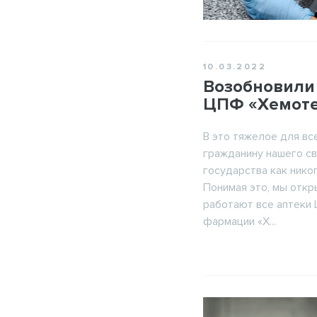
Запомнить меня
ФИО
10.03.2022
Возобновили 
ЦПФ «Хемот
Телефон
В это тяжелое для вс
гражданину нашего св
государства как нико
ОТМЕНА
Понимая это, мы откры
работают все аптеки
фармации «Х...
Нап