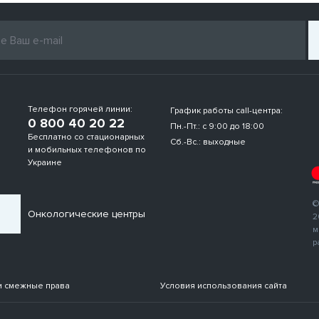
Телефон горячей линии:
График работы call-центра:
0 800 40 20 22
Пн.-Пт.: с 9:00 до 18:00
Бесплатно со стационарных
Сб.-Вс.: выходные
и мобильных телефонов по
Украине
©
Онкологические центры
2
м
р
и смежные права
Условия использования сайта