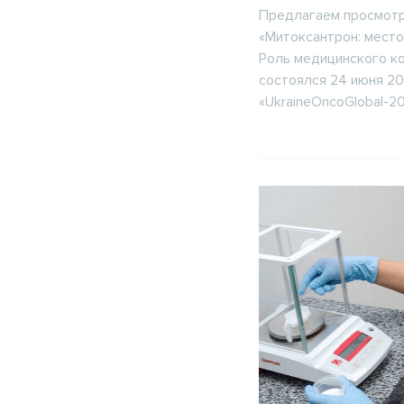
Предлагаем просмотр
«Митоксантрон: место
Роль медицинского ко
состоялся 24 июня 20
«UkraineOncoGlobal-202
Пожалуйста, введите e
при
E-mail
Название организации
Пароль