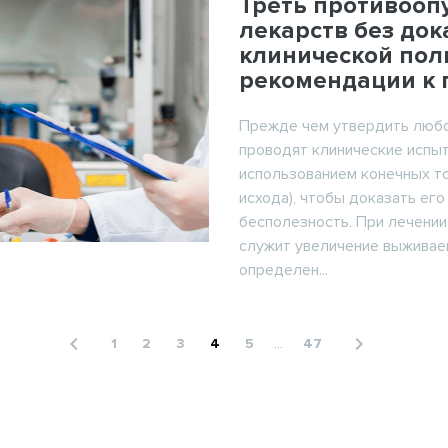
Треть противооп
лекарств без до
клинической пол
рекомендации к
Прежде чем утвердить любо
проводят клинические испыт
использованием конечных то
исхода), чтобы доказать его
бесполезность. При лечении
служит увеличение выживае
определен...
navigate_before
navigate_next
1
2
3
4
5
...
47