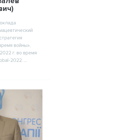
валев
вич)
доклада
мацевтический
стратегия
время войны»,
2022 г. во время
al-2022. ...