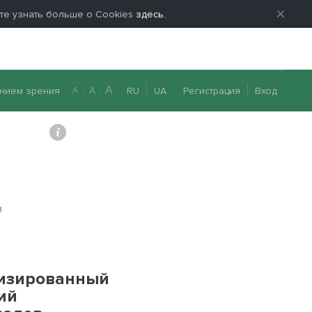
ете узнать больше о Cookies
здесь.
A
нием зрения
RU
UA
Регистрация
Вход
A
A
0 800 40 20 22
Перезвоните мне
Й
лизированный
ий