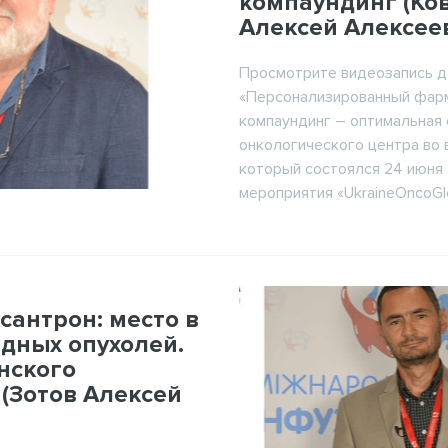
компаундинг (Ко
Алексей Алексее
Просмотрите видеозапись 
«Персонализированный фар
компаундинг – оптимальная 
онкологического центра во 
который состоялся 24 июня 
мероприятия «UkraineOncoGlob
сантрон: место в
дных опухолей.
нского
(Зотов Алексей