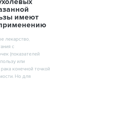
ухолевых
казанной
ьзы имеют
 применению
е лекарство,
ания с
чек (показателей
 пользу или
 рака конечной точкой
мости. Но для