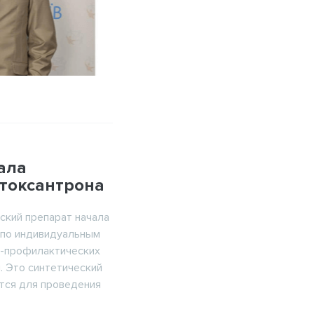
Вход
ала
 специалистов
токсантрона
авоохранения
ский препарат начала
 по индивидуальным
о-профилактических
. Это синтетический
вы специалист здравоохранения,
тся для проведения
 «Просмотреть» для ознакомления
с информацией.