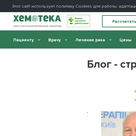
Этот сайт использует политику Сookies для работы, адапт
Рассчитат
Пациенту
Врачу
Лечение рака
Цены
Главная
//
Блог
Блог - ст