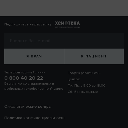
Подпишитесь на рассылку
Я ВРАЧ
Я ПАЦИЕНТ
Телефон горячей линии:
График работы call-
0 800 40 20 22
центра:
Бесплатно со стационарных и
Пн.-Пт.: с 9:00 до 18:00
мобильных телефонов по Украине
Сб.-Вс.: выходные
Онкологические центры
Политика конфиденциальности