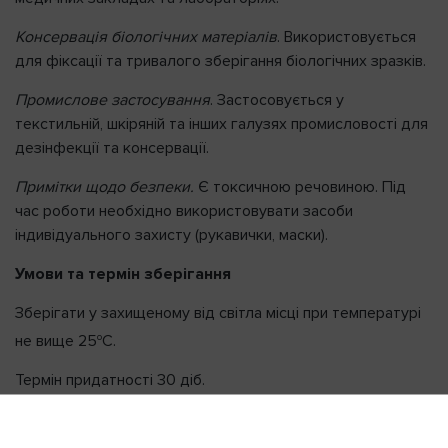
Консервація біологічних матеріалів
. Використовується
для фіксації та тривалого зберігання біологічних зразків.
Промислове застосування
. Застосовується у
текстильній, шкіряній та інших галузях промисловості для
дезінфекції та консервації.
Примітки щодо безпеки.
Є токсичною речовиною. Під
час роботи необхідно використовувати засоби
індивідуального захисту (рукавички, маски).
Умови та термін зберігання
Зберігати у захищеному від світла місці при температурі
о
не вище 25
С.
Термін придатності 30 діб.
Категорія відпуску