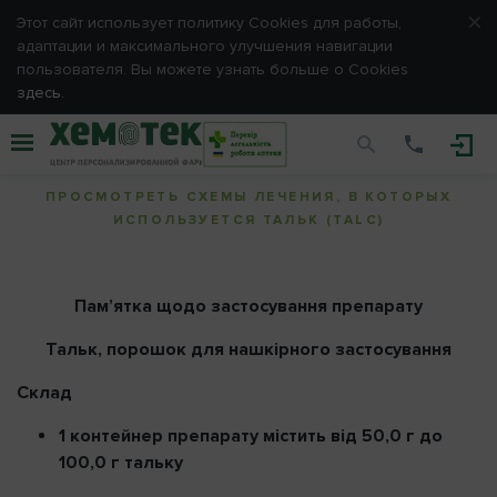
Этот сайт использует политику Сookies для работы,
адаптации и максимального улучшения навигации
Вход
пользователя. Вы можете узнать больше о Cookies
здесь.
Пожалуйста, введите e-mail и пароль, выбранные Вами
при
Тальк (Talc)
регистрации.
E-mail
ПРОСМОТРЕТЬ СХЕМЫ ЛЕЧЕНИЯ, В КОТОРЫХ
ИСПОЛЬЗУЕТСЯ ТАЛЬК (TALC)
Пароль
Пам’ятка щодо застосування препарату
Тальк, порошок для нашкірного застосування
Запомнить меня
Склад
1 контейнер препарату містить від 50,0 г до
100,0 г тальку
ОТМЕНА
ВХОД