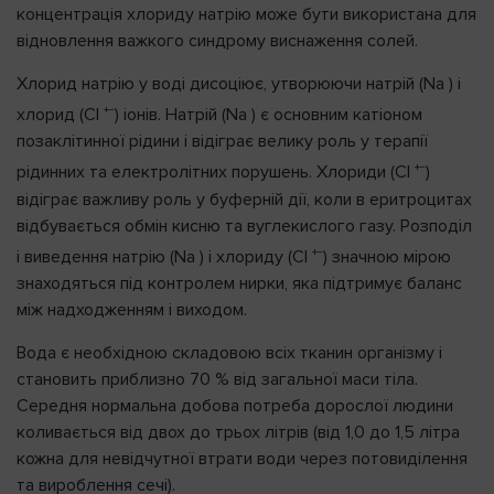
концентрація хлориду натрію може бути використана для
відновлення важкого синдрому виснаження солей.
Хлорид натрію у воді дисоціює, утворюючи натрій (Na ) і
+−
хлорид (Cl
) іонів. Натрій (Na ) є основним катіоном
позаклітинної рідини і відіграє велику роль у терапії
+−
рідинних та електролітних порушень. Хлориди (Cl
)
відіграє важливу роль у буферній дії, коли в еритроцитах
відбувається обмін кисню та вуглекислого газу. Розподіл
+−
і виведення натрію (Na ) і хлориду (Cl
) значною мірою
знаходяться під контролем нирки, яка підтримує баланс
між надходженням і виходом.
Вода є необхідною складовою всіх тканин організму і
становить приблизно 70 % від загальної маси тіла.
Середня нормальна добова потреба дорослої людини
коливається від двох до трьох літрів (від 1,0 до 1,5 літра
кожна для невідчутної втрати води через потовиділення
та вироблення сечі).