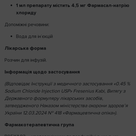
1 мл препарату містить
4
,5 мг Фармасал-натрію
хлориду
Допоміжні речовини:
Вода для ін’єкцій
Лікарська форма
Розчин для інфузій.
Інформація щодо застосування
(Відповідає Інструкції з медичного застосування «0.45 %
Sodium
Chloride
Injection
USP
»
Fresenius
Kabi
,
Витягу з
Державного формуляру лікарських засобів,
затвердженого Наказом міністерства охорони здоров’я
України 12.03.2024 № 418 «Фармацевтична опіка»).
Фармакотерапевтична група