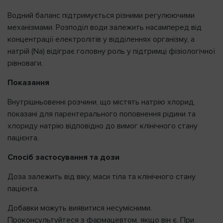
Водний баланс підтримується різними регулюючими
механізмами. Розподіл води залежить насамперед від
концентрації електролітів у відділеннях організму, а
натрій (Na) відіграє головну роль у підтримці фізіологічної
рівноваги.
Показання
Внутрішньовенні розчини, що містять натрію хлорид,
показані для парентерального поповнення рідини та
хлориду натрію відповідно до вимог клінічного стану
пацієнта.
Спосіб застосування та дози
Доза залежить від віку, маси тіла та клінічного стану
пацієнта.
Добавки можуть виявитися несумісними.
Проконсультуйтеся з фармацевтом, якщо він є. При