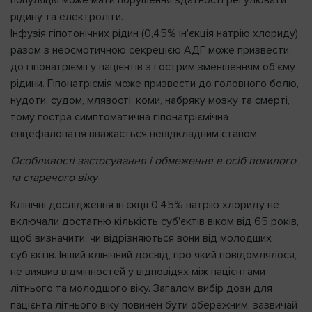
рідину та електроліти.
Інфузія гіпотонічних рідин (0,45% ін'єкція натрію хлориду)
разом з неосмотичною секрецією АДГ може призвести
до гіпонатріємії у пацієнтів з гострим зменшенням об'єму
рідини. Гіпонатріємія може призвести до головного болю,
нудоти, судом, млявості, коми, набряку мозку та смерті,
тому гостра симптоматична гіпонатріємічна
енцефалопатія вважається невідкладним станом.
Особливості застосування і обмеження в осіб похилого
та старечого віку
Клінічні дослідження ін'єкції 0,45% натрію хлориду не
включали достатню кількість суб'єктів віком від 65 років,
щоб визначити, чи відрізняються вони від молодших
суб'єктів. Інший клінічний досвід, про який повідомлялося,
не виявив відмінностей у відповідях між пацієнтами
літнього та молодшого віку. Загалом вибір дози для
пацієнта літнього віку повинен бути обережним, зазвичай