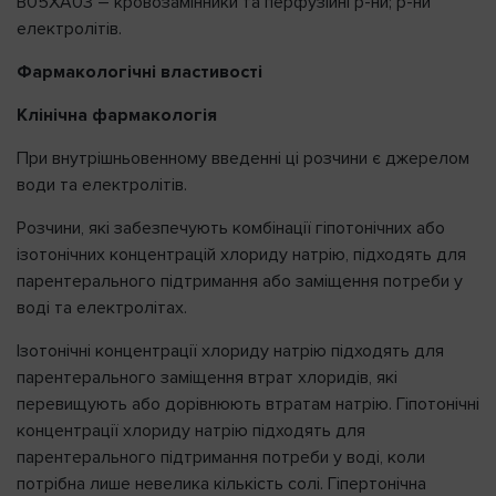
B05XA03 – кровозамінники та перфузійні р-ни; р-ни
електролітів.
Фармакологічні властивості
Клінічна фармакологія
При внутрішньовенному введенні ці розчини є джерелом
води та електролітів.
Розчини, які забезпечують комбінації гіпотонічних або
ізотонічних концентрацій хлориду натрію, підходять для
парентерального підтримання або заміщення потреби у
воді та електролітах.
Ізотонічні концентрації хлориду натрію підходять для
парентерального заміщення втрат хлоридів, які
перевищують або дорівнюють втратам натрію. Гіпотонічні
концентрації хлориду натрію підходять для
парентерального підтримання потреби у воді, коли
потрібна лише невелика кількість солі. Гіпертонічна