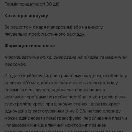
Термін придатності 30 діб.
Категорія відпуску
За рецептом лікаря (паперовим) або на вимогу
лікувально-профілактичного закладу.
Фармацевтична опіка
Фармацевтична опіка, скерована на лікарів та медичний
персонал.
Р-н д/ін`єкцій/інфузій: при тривалому введенні, особливо у
великих об’ємах, контролювати рівень електролітів у
плазмі та сечі, діурез; одночасне призначення з
кортикостероїдами потребує постійного контролю рівня
електролітів крові; при шокових станах і втратах крові
одночасно із застосуванням р-ну 0,9% натрію хлориду
можна здійснювати гемотрансфузію, переливання плазми
і плазмозамінників; клінічний моніторинг повинен