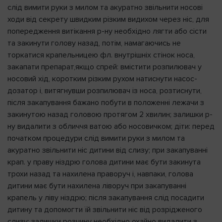
слід вимити руки з милом та акуратно звільнити носові
ходи від секрету швидким різким видихом через ніс, для
попередження витікання р-ну необхідно лягти або сісти
та закинути голову назад, потім, намагаючись не
торкатися крапельницею фл. внутрішніх стінок носа,
закапати препарат,якщо спрей: вмістити розпилювач у
носовий хід, коротким різким рухом натиснути насос-
дозатор і, витягнувши розпилювач із носа, розтиснути,
після закапування бажано побути в положенні лежачи з
закинутою назад головою протягом 2 хвилин; залишки р-
ну видалити з обличчя ватою або носовичком; діти: перед
початком процедури слід вимити руки з милом та
акуратно звільнити ніс дитини від слизу; при закапуванні
крап. у праву ніздрю голова дитини має бути закинута
трохи назад та нахилена праворуч і, навпаки, голова
дитини має бути нахилена ліворуч при закапуванні
крапель у ліву ніздрю; після закапування слід посадити
дитину та допомогти їй звільнити ніс від розрідженого
слизу; залишки розчину необхідно охайно видалити з