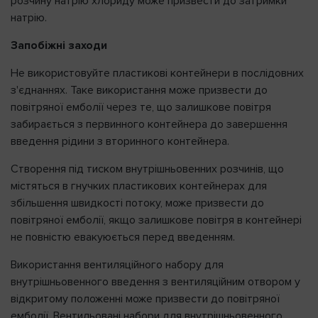
розчину натрію хлориду може призвести до затримки
натрію.
Запобіжні заходи
Не використовуйте пластикові контейнери в послідовних
з'єднаннях. Таке використання може призвести до
повітряної емболії через те, що залишкове повітря
забирається з первинного контейнера до завершення
введення рідини з вторинного контейнера.
Створення під тиском внутрішньовенних розчинів, що
містяться в гнучких пластикових контейнерах для
збільшення швидкості потоку, може призвести до
повітряної емболії, якщо залишкове повітря в контейнері
не повністю евакуюється перед введенням.
Використання вентиляційного набору для
внутрішньовенного введення з вентиляційним отвором у
відкритому положенні може призвести до повітряної
емболії. Вентильовані набори для внутрішньовенного