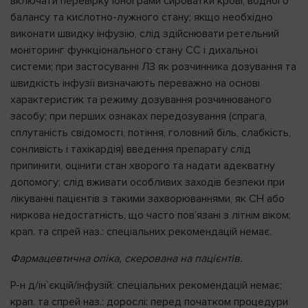
включати перевірку іонограми сироватки крові, водного
балансу та кислотно-лужного стану; якщо необхідно
виконати швидку інфузію, слід здійснювати ретельний
моніторинг функціонального стану СС і дихальної
системи; при застосуванні ЛЗ як розчинника дозування та
швидкість інфузії визначають переважно на основі
характеристик та режиму дозування розчинюваного
засобу; при перших ознаках передозування (спрага,
сплутаність свідомості, потіння, головний біль, слабкість,
сонливість і тахікардія) введення препарату слід
припинити, оцінити стан хворого та надати адекватну
допомогу; слід вживати особливих заходів безпеки при
лікуванні пацієнтів з такими захворюваннями, як СН або
ниркова недостатність, що часто пов’язані з літнім віком;
крап. та спрей наз.: спеціальних рекомендацій немає.
Фармацевтична опіка, скерована на пацієнтів.
Р-н д/ін`єкцій/інфузій: спеціальних рекомендацій немає;
крап. та спрей наз.: дорослі: перед початком процедури