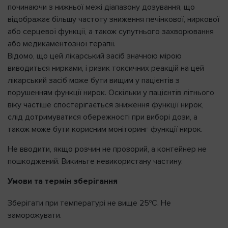
починаючи з нижньої межі діапазону дозування, що
відображає більшу частоту зниження печінкової, ниркової
або серцевої функції, а також супутнього захворювання
або медикаментозної терапії.
Відомо, що цей лікарський засіб значною мірою
виводиться нирками, і ризик токсичних реакцій на цей
лікарський засіб може бути вищим у пацієнтів з
порушенням функції нирок. Оскільки у пацієнтів літнього
віку частіше спостерігається зниження функції нирок,
слід дотримуватися обережності при виборі дози, а
також може бути корисним моніторинг функції нирок.
Не вводити, якщо розчин не прозорий, а контейнер не
пошкоджений. Викиньте невикористану частину.
Умови та термін зберігання
о
Зберігати при температурі не вище 25
С. Не
заморожувати.