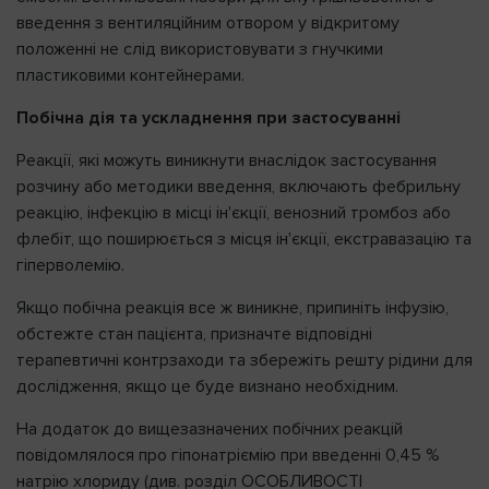
введення з вентиляційним отвором у відкритому
положенні не слід використовувати з гнучкими
пластиковими контейнерами.
Побічна дія та ускладнення при застосуванні
Реакції, які можуть виникнути внаслідок застосування
розчину або методики введення, включають фебрильну
реакцію, інфекцію в місці ін'єкції, венозний тромбоз або
флебіт, що поширюється з місця ін'єкції, екстравазацію та
гіперволемію.
Якщо побічна реакція все ж виникне, припиніть інфузію,
обстежте стан пацієнта, призначте відповідні
терапевтичні контрзаходи та збережіть решту рідини для
дослідження, якщо це буде визнано необхідним.
На додаток до вищезазначених побічних реакцій
повідомлялося про гіпонатріємію при введенні 0,45 %
натрію хлориду (див. розділ ОСОБЛИВОСТІ