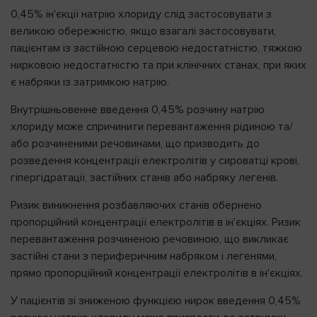
0,45% ін'єкції натрію хлориду слід застосовувати з
великою обережністю, якщо взагалі застосовувати,
пацієнтам із застійною серцевою недостатністю, тяжкою
нирковою недостатністю та при клінічних станах, при яких
є набряки із затримкою натрію.
Внутрішньовенне введення 0,45% розчину натрію
хлориду може спричинити перевантаження рідиною та/
або розчиненими речовинами, що призводить до
розведення концентрації електролітів у сироватці крові,
гіпергідратації, застійних станів або набряку легенів.
Ризик виникнення розбавляючих станів обернено
пропорційний концентрації електролітів в ін'єкціях. Ризик
перевантаження розчиненою речовиною, що викликає
застійні стани з периферичним набряком і легенями,
прямо пропорційний концентрації електролітів в ін'єкціях.
У пацієнтів зі зниженою функцією нирок введення 0,45%