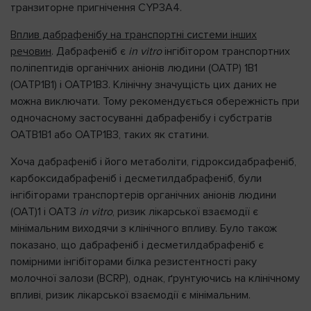
транзиторне пригнічення CYP3A4.
Вплив дабрафенібу на транспортні системи інших
речовин
. Дабрафеніб є
in vitro
інгібітором транспортних
поліпептидів органічних аніонів людини (OATP) 1B1
(OATP1B1) і OATP1B3. Клінічну значущість цих даних не
можна виключати. Тому рекомендується обережність при
одночасному застосуванні дабрафенібу і субстратів
OATB1B1 або OATP1B3, таких як статини.
Хоча дабрафеніб і його метаболіти, гідроксидабрафеніб,
карбоксидабрафеніб і десметилдабрафеніб, були
інгібіторами транспортерів органічних аніонів людини
(ОАТ)1 і OAT3
in vitro
, ризик лікарської взаємодії є
мінімальним виходячи з клінічного впливу. Було також
показано, що дабрафеніб і десметилдабрафеніб є
помірними інгібіторами білка резистентності раку
молочної залози (BCRP), однак, ґрунтуючись на клінічному
впливі, ризик лікарської взаємодії є мінімальним.