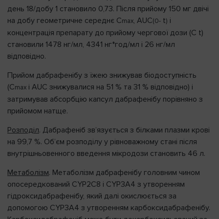
день 18/добу 1 становило 0,73. Після прийому 150 мг двічі
на добу геометричне середнє C
, AUC
t
і
max
(0-
)
концентрація препарату до прийому чергової дози (C t)
становили 1478 нг/мл, 4341 нг*год/мл і 26 нг/мл
відповідно.
Прийом дабрафенібу з їжею знижував біодоступність
(C
і AUC знижувалися на 51 % та 31 % відповідно) і
max
затримував абсорбцію капсул дабрафенібу порівняно з
прийомом натще.
Розподіл
. Дабрафеніб зв’язується з білками плазми крові
на 99,7 %. Об’єм розподілу у рівноважному стані після
внутрішньовенного введення мікродози становить 46 л.
Метаболізм
. Метаболізм дабрафенібу головним чином
опосередкований CYP2C8 і CYP3A4 з утворенням
гідроксидабрафенібу, який далі окислюється за
допомогою CYP3A4 з утворенням карбоксидабрафенібу.