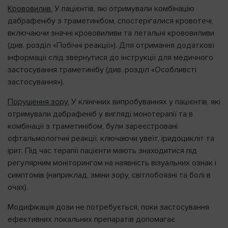
Крововилив.
У пацієнтів, які отримували комбінацію
дабрафенібу з траметинібом, спостерігалися кровотечі,
включаючи значні крововиливи та летальні крововиливи
(див. розділ «Побічні реакції»). Для отримання додатковї
інформації слід звернутися до інструкції для медичного
застосування траметинібу (див. розділ «Особливсті
застосування»).
Порушення зору.
У клінічних випробуваннях у пацієнтів, які
отримували дабрафеніб у вигляді монотерапії та в
комбінації з траметинібом, були зареєстровані
офтальмологічні реакції, ключаючи увеїт, іридоцикліт та
ірит. Під час терапії пацієнти мають знаходитися під
регулярним моніторингом на наявність візуальних ознак і
симптомів (наприклад, зміни зору, світлобоязні та болі в
очах).
Модифікація дози не потребується, поки застосування
ефективних локальних препаратів допомагає