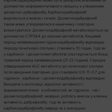
Карбоксидабрафеніб може бути декарбоксильований за
допомогою неферментативного процесу з утворенням
десметил-дабрафенібу. Карбоксидабрафеніб
виділяється з жовчю і сечею. Десметилдабрафеніб
також може утворюватися в кишечнику і повторно
всмоктуватися. Десметилдабрафеніб метаболізується за
допомогою CYP3A4 до окисних метаболітів. Кінцевий
період напіввиведення гідроксидабрафенібу відповідає
періоду початкової сполуки і становить 10 годин, тоді як
у карбокси- і десметилметаболітів спостерігається більш
тривалий період напіввиведення (21-22 години). Середнє
співвідношення AUC метаболіту до початкової сполуки
після введення повторних доз становило 0,9, 11 і 0,7 для
гідрокси-, карбокси- і десметилдабрафенібу відповідно.
Виходячи з експозиції, відносної активності і
фармакокінетичних особливостей, як гідрокси-, так і
десметилдабрафеніб, імовірно, роблять внесок у клінічну
активність дабрафенібу; тоді як активність
карбоксидабрафенібу навряд чи є значущою.