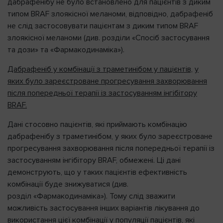
дабрафенібу не було встановлено для пацієнтів з диким
типом BRAF злоякісної меланоми, відповідно, дабрафеніб
не слід застосовувати пацієнтам з диким типом BRAF
злоякісної меланоми (див. розділи «Спосіб застосування
та дози» та «Фармакодинаміка»).
Дабрафеніб у комбінації з траметинібом у пацієнтів,
у
яких було зареєстроване прогресування захворювання
після попередньої терапії із застосуванням інгібітору
BRAF.
Дані стосовно пацієнтів, які приймають комбінацію
дабрафенібу з траметинібом, у яких було зареєстроване
прогресування захворювання після попередньої терапії із
застосуванням інгібітору BRAF, обмежені. Ці дані
демонструють, що у таких пацієнтів ефективність
комбінації буде знижуватися (див.
розділ «Фармакодинаміка»). Тому слід зважити
можливість застосування інших варіантів лікування до
використання цієї комбінації у популяції пацієнтів, які