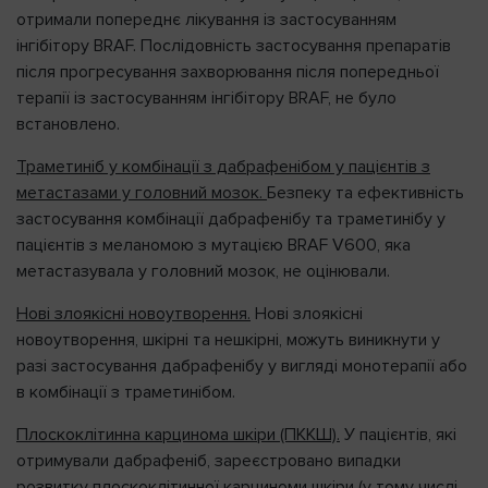
отримали попереднє лікування із застосуванням
інгібітору BRAF. Послідовність застосування препаратів
після прогресування захворювання після попередньої
терапії із застосуванням інгібітору BRAF, не було
встановлено.
Траметиніб у комбінації з дабрафенібом у пацієнтів з
метастазами у головний мозок
.
Безпеку та ефективність
застосування комбінації дабрафенібу та траметинібу у
пацієнтів з меланомою з мутацією BRAF V600, яка
метастазувала у головний мозок, не оцінювали.
Нові злоякісні новоутворення.
Нові злоякісні
новоутворення, шкірні та нешкірні, можуть виникнути у
разі застосування дабрафенібу у вигляді монотерапії або
в комбінації з траметинібом.
Плоскоклітинна карцинома шкіри (ПККШ).
У пацієнтів, які
отримували дабрафеніб, зареєстровано випадки
розвитку плоскоклітинної карциноми шкіри (у тому числі