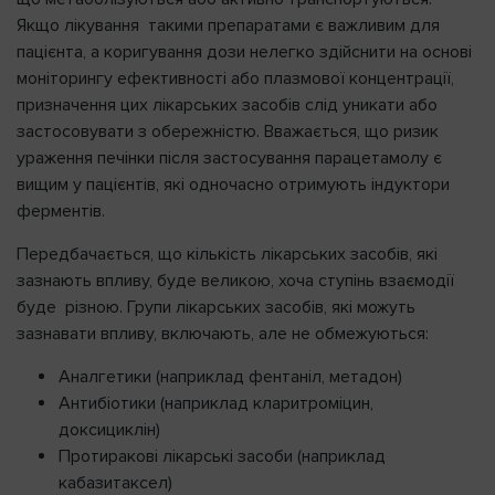
Якщо лікування такими препаратами є важливим для
пацієнта, а коригування дози нелегко здійснити на основі
моніторингу ефективності або плазмової концентрації,
призначення цих лікарських засобів слід уникати або
застосовувати з обережністю. Вважається, що ризик
ураження печінки після застосування парацетамолу є
вищим у пацієнтів, які одночасно отримують індуктори
ферментів.
Передбачається, що кількість лікарських засобів, які
зазнають впливу, буде великою, хоча ступінь взаємодії
буде різною. Групи лікарських засобів, які можуть
зазнавати впливу, включають, але не обмежуються:
Аналгетики (наприклад фентаніл, метадон)
Антибіотики (наприклад кларитроміцин,
доксициклін)
Протиракові лікарські засоби (наприклад
кабазитаксел)