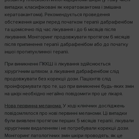
випадки, класифіковані як кератоакантома і змішана
кератоакантома). Рекомендується проведення
обстеження шкіри перед початком терапії дабрафенібом
та щомісячно під час лікування і до 6 місяців після
лікування. Моніторинг продовжувати протягом 6 місяців
після припинення терапії дабрафенібом або до початку
іншої протипухлинної терапії.
При виникненні ПККШ її лікування здійснюється
хірургічним шляхом, а лікування дабрафенібом слід
продовжувати без корекції дози. Пацієнтів слід
проінформувати про те, що при виникненні будь-яких змін
на шкірі необхідно негайно повідомити про це лікаря.
Нова первинна меланома.
У ході клінічних досліджень
повідомлялося про нові первинні меланоми. Ці випадки
були виявлені протягом перших 5 місяців терапії, лікували
хірургічним видаленням і не потребували корекції дози.
Моніторинг патологічних змін шкіри проводять, як це