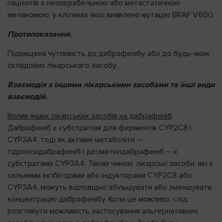
пацієнтів з неоперабельною або метастатичною
меланомою, у клітинах якої виявлено мутацію BRAF V600.
Протипоказання.
Підвищена чутливість до дабрафенібу або до будь-яких
складових лікарського засобу.
Взаємодія з іншими лікарськими засобами та інші види
взаємодій.
Вплив інших лікарських засобів на дабрафеніб
.
Дабрафеніб є субстратом для ферментів CYP2C8 і
CYP3A4, тоді як активні метаболіти –
гідроксидабрафеніб і десметилдабрафеніб – є
субстратами CYP3A4. Таким чином, лікарські засоби, які є
сильними інгібіторами або індукторами CYP2C8 або
CYP3A4, можуть відповідно збільшувати або зменшувати
концентрацію дабрафенібу. Коли це можливо, слід
розглянути можливість застосування альтернативних