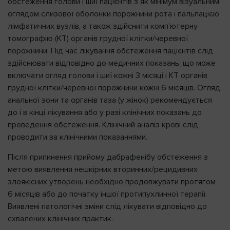
обстеження голови і шиї пацієнтів з як мінімум візуальним
оглядом слизової оболонки порожнини рота і пальпацією
лімфатичних вузлів, а також здійснити комп’ютерну
томографію (КТ) органів грудної клітки/черевної
порожнини. Під час лікування обстеження пацієнтів слід
здійснювати відповідно до медичних показань, що може
включати огляд голови і шиї кожні 3 місяці і КТ органів
грудної клітки/черевної порожнини кожні 6 місяців. Огляд
анальної зони та органів таза (у жінок) рекомендується
до і в кінці лікування або у разі клінічних показань до
проведення обстеження. Клінічний аналіз крові слід
проводити за клінічними показаннями.
Після припинення прийому дабрафенібу обстеження з
метою виявлення нешкірних вторинних/рецидивних
злоякісних утворень необхідно продовжувати протягом
6 місяців або до початку іншої протипухлинної терапії.
Виявлені патологічні зміни слід лікувати відповідно до
схвалених клінічних практик.