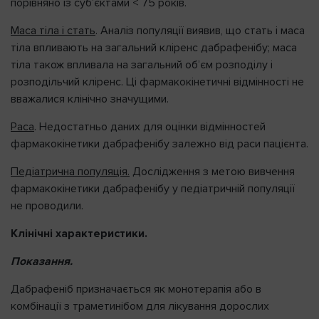
порівняно із суб’єктами < 75 років.
Маса тіла і стать
. Аналіз популяції виявив, що стать і маса
тіла впливають на загальний кліренс дабрафенібу; маса
тіла також впливала на загальний об’єм розподілу і
розподільчий кліренс. Ці фармакокінетичні відмінності не
вважалися клінічно значущими.
Раса
. Недостатньо даних для оцінки відмінностей
фармакокінетики дабрафенібу залежно від раси пацієнта.
Педіатрична популяція.
Дослідження з метою вивчення
фармакокінетики дабрафенібу у педіатричній популяції
не проводили.
Клінічні характеристики.
Показання.
Дабрафеніб призначається як монотерапія або в
комбінації з траметинібом для лікування дорослих