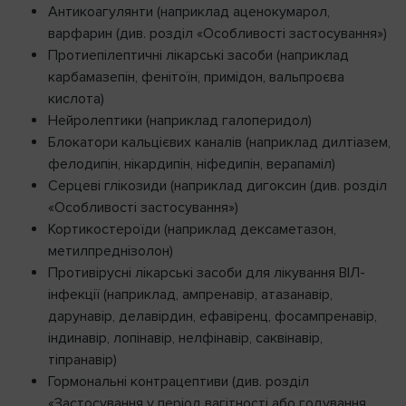
Антикоагулянти (наприклад аценокумарол,
варфарин (див. розділ «Особливості застосування»)
Протиепілептичні лікарські засоби (наприклад
карбамазепін, фенітоїн, примідон, вальпроєва
кислота)
Нейролептики (наприклад галоперидол)
Блокатори кальцієвих каналів (наприклад дилтіазем,
фелодипін, нікардипін, ніфедипін, верапаміл)
Серцеві глікозиди (наприклад дигоксин (див. розділ
«Особливості застосування»)
Кортикостероїди (наприклад дексаметазон,
метилпреднізолон)
Противірусні лікарські засоби для лікування ВІЛ-
інфекції (наприклад, ампренавір, атазанавір,
дарунавір, делавірдин, ефавіренц, фосампренавір,
індинавір, лопінавір, нелфінавір, саквінавір,
тіпранавір)
Гормональні контрацептиви (див. розділ
«Застосування у період вагітності або годування