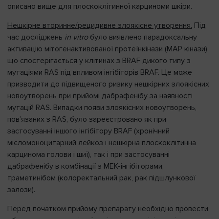
описано вище для плоскоклітинної карциноми шкіри.
Нешкірне вторинне/рецидивне злоякісне утворення.
Під
час досліджень
in vitro
було виявлено парадоксальну
активацію мітогенактивованої протеїнкінази (MAP кінази),
що спостерігається у клітинах з BRAF дикого типу з
мутаціями RAS під впливом інгібіторів BRAF. Це може
призводити до підвищеного ризику нешкірних злоякісних
новоутворень при прийомі дабрафенібу за наявності
мутацій RAS. Випадки появи злоякісних новоутворень,
пов’язаних з RAS, було зареєстровано як при
застосуванні іншого інгібітору BRAF (хронічний
мієломоноцитарний лейкоз і нешкірна плоскоклітинна
карцинома голови і шиї), так і при застосуванні
дабрафенібу в комбінації з MEK-інгібіторами,
траметинібом (колоректальний рак, рак підшлункової
залози).
Перед початком прийому препарату необхідно провести