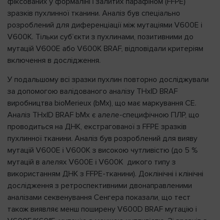
фіксованих у формаліні і залитих парафіном (FFPE)
зразків пухлинної тканини. Аналіз був спеціально
розроблений для диференціації між мутаціями V600E і
V600K. Тільки суб’єкти з пухлинами, позитивними до
мутацій V600E або V600K BRAF, відповідали критеріям
включення в дослідження.
У подальшому всі зразки пухлин повторно досліджували
за допомогою валідованого аналізу THxID BRAF
виробництва bioMerieux (bMx), що має маркування СЕ.
Аналіз THxID BRAF bMx є алеле-специфічною ПЛР, що
проводиться на ДНК, екстрагованої з FFPE зразків
пухлинної тканини. Аналіз був розроблений для вияву
мутацій V600E і V600K з високою чутливістю (до 5 %
мутацій в алелях V600E і V600K дикого типу з
використанням ДНК з FFPE-тканини). Доклінічні і клінічні
дослідження з ретроспективними двонаправленими
аналізами секвенування Сенгера показали, що тест
також виявляє менш поширену V600D BRAF мутацію і