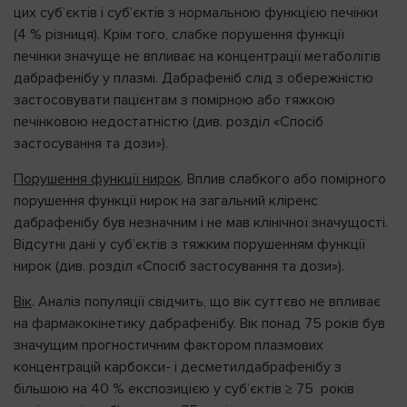
цих суб’єктів і суб’єктів з нормальною функцією печінки
(4 % різниця). Крім того, слабке порушення функції
печінки значуще не впливає на концентрації метаболітів
дабрафенібу у плазмі. Дабрафеніб слід з обережністю
застосовувати пацієнтам з помірною або тяжкою
печінковою недостатністю (див. розділ «Спосіб
застосування та дози»).
Порушення функції нирок
. Вплив слабкого або помірного
порушення функції нирок на загальний кліренс
дабрафенібу був незначним і не мав клінічної значущості.
Відсутні дані у суб’єктів з тяжким порушенням функції
нирок (див. розділ «Спосіб застосування та дози»).
Вік
. Аналіз популяції свідчить, що вік суттєво не впливає
на фармакокінетику дабрафенібу. Вік понад 75 років був
значущим прогностичним фактором плазмових
концентрацій карбокси- і десметилдабрафенібу з
більшою на 40 % експозицією у суб’єктів ≥ 75 років