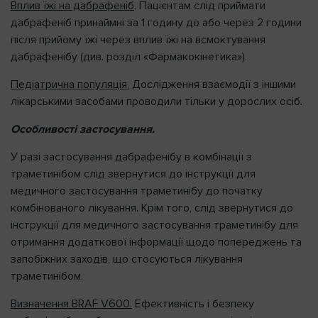
Вплив їжі на дабрафеніб
. Пацієнтам слід приймати
дабрафеніб принаймні за 1 годину до або через 2 години
після прийому їжі через вплив їжі на всмоктування
дабрафенібу (див. розділ «Фармакокінетика»).
Педіатрична популяція.
Дослідження взаємодії з іншими
лікарськими засобами проводили тільки у дорослих осіб.
Особливості застосування.
У разі застосування дабрафенібу в комбінації з
траметинібом слід звернутися до інструкції для
медичного застосування траметинібу до початку
комбінованого лікування. Крім того, слід звернутися до
інструкції для медичного застосування траметинібу для
отримання додаткової інформації щодо попереджень та
запобіжних заходів, що стосуються лікування
траметинібом.
Визначення BRAF V600.
Ефективність і безпеку