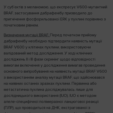
У суб’єктів з меланомою, що експресує V600-мутантний
BRAF, застосування дабрафенібу призводило до
пригнічення фосфорильованої ERK у пухлині порівняно з
початковим рівнем.
Визначення мутації BRAF.
Перед початком прийому
дабрафенібу необхідно підтвердити наявність мутації
BRAF V600 у клітинах пухлини, використовуючи
валідований метод дослідження. У ході клінічних
досліджень ІІ і ІІІ фази скринінг щодо відповідності
вимогам включення у дослідження вимагав проведення
основного випробування на наявність мутації BRAF V600
з використанням аналізу мутації BRAF, що здійснювався
на наявних останніх зразках пухлини. Первинна або
метастатична пухлина досліджувалась лише для
дослідницького використання (IUO). IUO є методом
алеле-специфічної полімеразної ланцюгової реакції
(ПЛР), що проводиться на ДНК, екстрагованої з