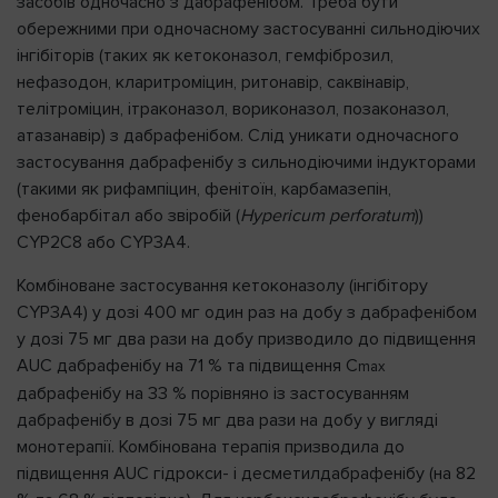
засобів одночасно з дабрафенібом. Треба бути
обережними при одночасному застосуванні сильнодіючих
інгібіторів (таких як кетоконазол, гемфіброзил,
нефазодон, кларитроміцин, ритонавір, саквінавір,
телітроміцин, ітраконазол, вориконазол, позаконазол,
атазанавір) з дабрафенібом. Слід уникати одночасного
застосування дабрафенібу з сильнодіючими індукторами
(такими як рифампіцин, фенітоїн, карбамазепін,
фенобарбітал або звіробій (
Hypericum perforatum
))
CYP2C8 або CYP3A4.
Комбіноване застосування кетоконазолу (інгібітору
CYP3A4) у дозі 400 мг один раз на добу з дабрафенібом
у дозі 75 мг два рази на добу призводило до підвищення
AUC дабрафенібу на 71 % та підвищення C
max
дабрафенібу на 33 % порівняно із застосуванням
дабрафенібу в дозі 75 мг два рази на добу у вигляді
монотерапії. Комбінована терапія призводила до
підвищення AUC гідрокси- і десметилдабрафенібу (на 82