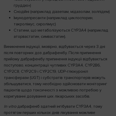
груддю»)
Снодійні (наприклад діазепам, мідазолам, золпідем)
Імунодепресанти (наприклад циклоспорин,
такролімус, сиролімус)
Статини, що метаболізуються CYP3A4 (наприклад
аторвастатин, симвастатин).
Виникнення індукції, імовірно, відбувається через 3 дні
після повторних доз дабрафенібу. Після припинення
прийому дабрафенібу припинення індукції відбувається
поступово, концентрації чутливих CYP3A4, CYP2B6,
CYP2C8, CYP2C9 і CYP2C19, UDP-глюкуроніл
трансферази (UGT) і субстратів транспортерів можуть
збільшуватися, тому необхідно здійснювати моніторинг
пацієнтів щодо токсичності з можливою потребою у
коригуванні дозування цих лікарських засобів.
In
vitro
дабрафеніб здатний інгібувати CYP3A4, тому
протягом перших кількох днів лікування можливе