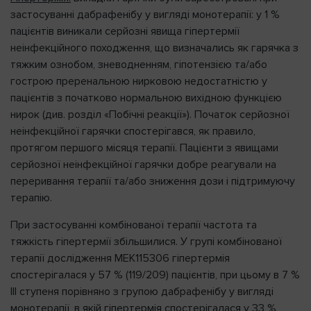
застосуванні дабрафенібу у вигляді монотерапії: у 1 %
пацієнтів виникали серйозні явища гіпертермії
неінфекційного походження, що визначались як гарячка з
тяжким ознобом, зневодненням, гіпотензією та/або
гострою преренальною нирковою недостатністю у
пацієнтів з початково нормальною вихідною функцією
нирок (див. розділ «Побічні реакції»). Початок серйозної
неінфекційної гарячки спостерігався, як правило,
протягом першого місяця терапії. Пацієнти з явищами
серйозної неінфекційної гарячки добре реагували на
переривання терапії та/або зниження дози і підтримуючу
терапію.
При застосуванні комбінованої терапії частота та
тяжкість гіпертермії збільшилися. У групі комбінованої
терапії дослідження MEK115306 гіпертермія
спостерігалася у 57 % (119/209) пацієнтів, при цьому в 7 %
III ступеня порівняно з групою дабрафенібу у вигляді
монотерапії, в якій гіпертермія спостерігалася у 33 %