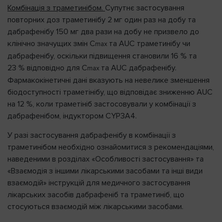
Комбінація з траметинібом.
Супутнє застосування
повторних доз траметинібу 2 мг один раз на добу та
дабрафенібу 150 мг два рази на добу не призвело до
клінічно значущих змін C
та AUC траметинібу чи
max
дабрафенібу, оскільки підвищення становили 16 % та
23 % відповідно для C
та AUC дабрафенібу.
max
Фармакокінетичні дані вказують на невелике зменшення
біодоступності траметінібу, що відповідає зниженню AUC
на 12 %, коли траметініб застосовували у комбінації з
дабрафенібом, індуктором CYP3A4.
У разі застосування дабрафенібу в комбінації з
траметинібом необхідно ознайомитися з рекомендаціями,
наведеними в розділах «Особливості застосування» та
«Взаємодія з іншими лікарськими засобами та інші види
взаємодій» інструкцій для медичного застосування
лікарських засобів дабрафеніб та траметиніб, що
стосуються взаємодій між лікарськими засобами.