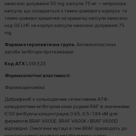
нанесено дозування 50 mg; капсула 75 мг – непрозора
капсула, що складається з темно-рожевого корпуса та
темно-рожевої кришечки; на кришечці капсули нанесено
код GS LHF, на корпусі капсули нанесено дозування 75
mg.
Фармакотерапевтична група.
Антинеопластичні
засоби. Інгібітори протеїнкінази.
Код АТХ
L01X E23.
Фармакологічні властивості
.
Фармакодинаміка.
Дабрафеніб є сильнодіючим селективним АТФ-
конкурентним інгібітором кіназ родини RAF зі значеннями
ІС50 (інгібуюча концентрація) 0,65, 0,5 і 1,84 нМ для
ферментів BRAF V600E, BRAF V600K і BRAF V600D
відповідно. Онкогенні мутації в гені BRAF призводять до
конститутивної активації метаболічного шляху