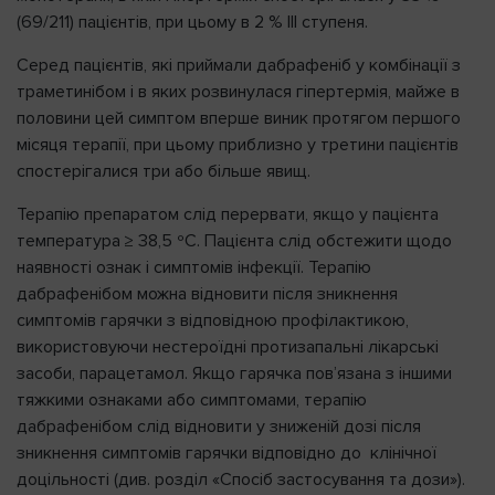
(69/211) пацієнтів, при цьому в 2 % III ступеня.
Серед пацієнтів, які приймали дабрафеніб у комбінації з
траметинібом і в яких розвинулася гіпертермія, майже в
половини цей симптом вперше виник протягом першого
місяця терапії, при цьому приблизно у третини пацієнтів
спостерігалися три або більше явищ.
Терапію препаратом слід перервати, якщо у пацієнта
температура ≥ 38,5 ºC. Пацієнта слід обстежити щодо
наявності ознак і симптомів інфекції. Терапію
дабрафенібом можна відновити після зникнення
симптомів гарячки з відповідною профілактикою,
використовуючи нестероїдні протизапальні лікарські
засоби, парацетамол. Якщо гарячка пов’язана з іншими
тяжкими ознаками або симптомами, терапію
дабрафенібом слід відновити у зниженій дозі після
зникнення симптомів гарячки відповідно до клінічної
доцільності (див. розділ «Спосіб застосування та дози»).