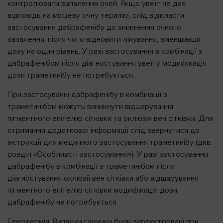
контролювати запалення очей. Якщо увеїт не дає
відповідь на місцеву очну терапію, слід відкласти
застосування дабрафенібу до зникнення очного
запалення, після чого відновити лікування, зменшивши
дозу на один рівень. У разі застосування в комбінації з
дабрафенібом після діагностування увеїту модифікація
дози траметинібу не потребується.
При застосуванні дабрафенібу в комбінації з
траметинібом можуть виникнути відшарування
пігментного епітелію сітківки та оклюзія вен сітківки. Для
отримання додаткової інформації слід звернутися до
інструкції для медичного застосування траметинібу (див.
розділ «Особливсті застосування»). У разі застосування
дабрафенібу в комбінації з траметинібом після
діагностування оклюзії вен сітківки або відшарування
пігментного епітелію сітківки модифікація дози
дабрафенібу не потребується.
Гіпертермія.
Випадки гарячки були зареєстровані при