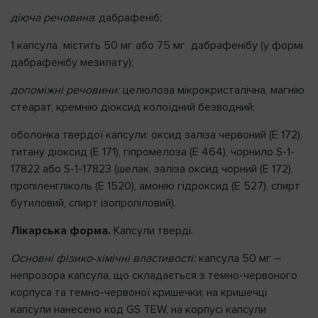
діюча речовина
: дабрафеніб;
1 капсула містить 50 мг або 75 мг дабрафенібу (у формі
дабрафенібу мезилату);
допоміжні речовини:
целюлоза мікрокристалічна, магнію
стеарат, кремнію діоксид колоїдний безводний;
оболонка твердої капсули: оксид заліза червоний (Е 172),
титану діоксид (Е 171), гіпромелоза (E 464), чорнило S-1-
17822 або S-1-17823 (шелак, заліза оксид чорний (Е 172),
пропіленгліколь (Е 1520), амонію гідроксид (Е 527), спирт
бутиловий, спирт ізопропіловий).
Лікарська форма.
Капсули тверді.
Основні фізико-хімічні властивості:
капсула 50 мг –
непрозора капсула, що складається з темно-червоного
корпуса та темно-червоної кришечки; на кришечці
капсули нанесено код GS TEW, на корпусі капсули