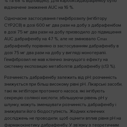
% та 68 % відповідно). Для карбоксидабрафенібу було
відзначене зниження AUC на 16 %.
Одночасне застосування гемфіброзилу (інгібітору
CYP2C8) в дозі 600 мг два рази на добу з дабрафенібом
в дозі 75 мг два рази на добу призводило до підвищення
AUC дабрафенібу на 47 %, але не змінювало C
max
дабрафенібу порівняно із застосуванням дабрафенібу в
дозі 75 мг два рази на добу у вигляді монотерапії.
Гемфіброзил не мав клінічно значущого ефекту на
системну експозицію метаболітів дабрафенібу (≤13 %).
Розчинність дабрафенібу залежить від рН: розчинність
знижується при більш високому рівні рН. Лікарські засоби,
такі як інгібітори протонного насоса, які інгібують
секрецію соляної кислоти, збільшуючи рівень рН у
шлунку, можуть зменшувати розчинність дабрафенібу і
знижувати його біодоступність. Жодних клінічних
досліджень не проводили, щоб оцінити вплив рівня рН на
фармакокінетику дабрафенібу. У зв’язку з теоретичним