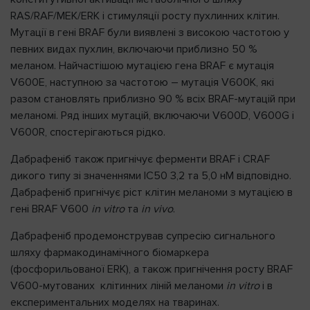
RAS/RAF/MEK/ERK і стимуляції росту пухлинних клітин.
Мутації в гені BRAF були виявлені з високою частотою у
певних видах пухлин, включаючи приблизно 50 %
меланом. Найчастішою мутацією гена BRAF є мутація
V600E, наступною за частотою – мутація V600K, які
разом становлять приблизно 90 % всіх BRAF-мутацій при
меланомі. Ряд інших мутацій, включаючи V600D, V600G і
V600R, спостерігаються рідко.
Дабрафеніб також пригнічує ферменти BRAF і CRAF
дикого типу зі значеннями ІС50 3,2 та 5,0 нМ відповідно.
Дабрафеніб пригнічує ріст клітин меланоми з мутацією в
гені BRAF V600
in vitro
та
in vivo
.
Дабрафеніб продемонстрував супресію сигнального
шляху фармакодинамічного біомаркера
(фосфорильованої ERK), а також пригнічення росту BRAF
V600-мутованих клітинних ліній меланоми
in
vitro
і в
експериментальних моделях на тваринах.