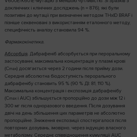
V600E/K601E-мутацію з меншою чутливістю. Зі зразків з
доклінічних і клінічних досліджень (n = 876), які були
позитивні до мутації при визначенні методом THxID BRAF і
пізніше секвеновані з використанням еталонного методу,
специфічність аналізу становила 94 %.
Фармакокінетика.
Абсорбція
. Дабрафеніб абсорбується при пероральному
застосуванні, максимальна концентрація у плазмі крові
(С
) досягається через 2 години після прийму дози.
max
Середня абсолютна біодоступність перорального
дабрафенібу становить 95 % (90 % ДІ: 81, 110 %).
Максимальна концентрація і експозиція дабрафенібу
(C
і AUC) збільшується пропорційно до дози між 12 і
max
300 мг після одноразового введення. Після дозування
двічі на день збільшення цих параметрів не абсолютно
пропорційне. Зниження експозиції спостерігалося після
повторних дозувань, імовірно, через індукцію власного
метаболізму. Середнє співвідношення кумуляції AUC