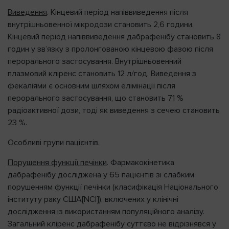
Виведення
. Кінцевий період напіввиведення після
внутрішньовенної мікродози становить 2,6 години.
Кінцевий період напіввиведення дабрафенібу становить 8
годин у зв’язку з пролонгованою кінцевою фазою після
перорального застосування. Внутрішньовенний
плазмовий кліренс становить 12 л/год. Виведення з
фекаліями є основним шляхом елімінації після
перорального застосування, що становить 71 %
радіоактивної дози, тоді як виведення з сечею становить
23 %.
Особливі групи пацієнтів.
Порушення функції печінки
. Фармакокінетика
дабрафенібу досліджена у 65 пацієнтів зі слабким
порушенням функції печінки (класифікація Національного
інституту раку США[NCI]), включених у клінічні
дослідження із використанням популяційного аналізу.
Загальний кліренс дабрафенібу суттєво не відрізнявся у