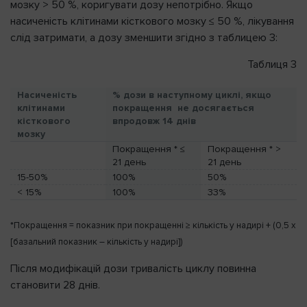
мозку > 50 %, коригувати дозу непотрібно. Якщо
насиченість клітинами кісткового мозку ≤ 50 %, лікування
слід затримати, а дозу зменшити згідно з таблицею 3:
Таблиця 3
Насиченість
% дози в наступному циклі, якщо
клітинами
покращення не досягається
кісткового
впродовж 14 днів
мозку
Покращення * ≤
Покращення * >
21 день
21 день
15-50%
100%
50%
< 15%
100%
33%
*Покращення = показник при покращенні ≥ кількість у надирі + (0,5 x
[базальний показник – кількість у надирі])
Після модифікацій дози тривалість циклу повинна
становити 28 днів.