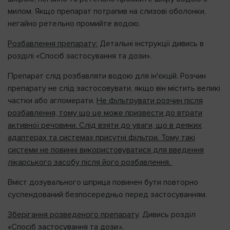
милом. Якщо препарат потрапив на слизові оболонки,
негайно ретельно промийте водою.
Розбавлення препарату:
Детальні інструкції дивись в
розділі «Спосіб застосування та дози».
Препарат слід розбавляти водою для інꞌєкцій. Розчин
препарату не слід застосовувати, якщо він містить великі
частки або агломерати.
Не фільтрувати розчин після
розбавлення, тому що це може призвести до втрати
активної речовини. Слід взяти до уваги, що в деяких
адаптерах та системах присутні фільтри. Тому такі
системи не повинні використовуватися для введення
лікарського засобу після його розбавлення.
Вміст дозувального шприца повинен бути повторно
суспендований безпосередньо перед застосуванням.
Зберігання розведеного препарату
. Дивись розділ
«Спосіб застосування та дози
».