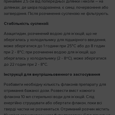
принаймні 2,5 см від попередньої ділянки і ніколи – на
ділянках, де шкіра подразнена, є синці, почервоніння або
затвердіння. Після розчинення суспензію не фільтрують.
Стабільність суспензії:
Азацитидин, розчинений водою для ін’єкцій, що не
зберігалась у холодильнику для підшкірного введення,
може зберігатися до 1 години при 25°C або до 8 годин
при 2 - 8°C; при розчиненні водою для ін’єкцій, що
зберігалась у холодильнику (2 - 8ºC), може зберігатися
до 22 годин при 2 - 8°C.
Інструкції для внутрішньовенного застосування
Розбавити необхідну кількість флаконів препарату для
отримання бажаної дози. Розвести вміст кожного
флакона 10 мл стерильної води для ін’єкцій. Слід
енергійно струшувати або обертати флакон, поки всі
тверді частки не розчиняться. Отриманий розчин містить