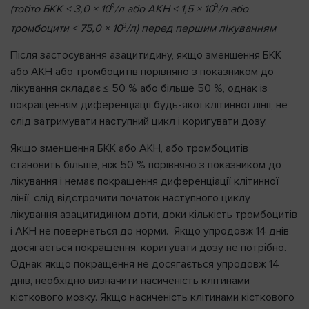
9
9
(тобто БКК < 3,0 × 10
/л або АКН < 1,5 × 10
/л або
9
тромбоцити < 75,0 × 10
/л) перед першим лікуванням
Після застосування азацитидину, якщо зменшення БКК
або АКН або тромбоцитів порівняно з показником до
лікування складає ≤ 50 % або більше 50 %, однак із
покращенням диференціації будь-якої клітинної лінії, не
слід затримувати наступний цикл і коригувати дозу.
Якщо зменшення БКК або АКН, або тромбоцитів
становить більше, ніж 50 % порівняно з показником до
лікування і немає покращення диференціації клітинної
лінії, слід відстрочити початок наступного циклу
лікування азацитидином доти, доки кількість тромбоцитів
і АКН не повернеться до норми. Якщо упродовж 14 днів
досягається покращення, коригувати дозу не потрібно.
Однак якщо покращення не досягається упродовж 14
днів, необхідно визначити насиченість клітинами
кісткового мозку. Якщо насиченість клітинами кісткового