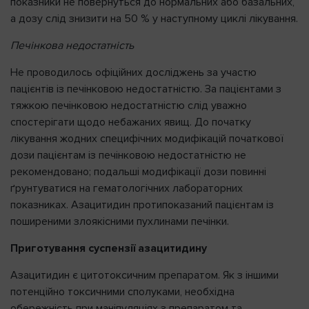
показники не повернуться до нормальних або базальних,
а дозу слід знизити на 50 % у наступному циклі лікування.
Печінкова недостатність
Не проводилось офіційних досліджень за участю
пацієнтів із печінковою недостатністю. За пацієнтами з
тяжкою печінковою недостатністю слід уважно
спостерігати щодо небажаних явищ. До початку
лікування жодних специфічних модифікацій початкової
дози пацієнтам із печінковою недостатністю не
рекомендовано; подальші модифікації дози повинні
ґрунтуватися на гематологічних лабораторних
показниках. Азацитидин протипоказаний пацієнтам із
поширеними злоякісними пухлинами печінки.
Приготування суспензії азацитидину
Азацитидин є цитотоксичним препаратом. Як з іншими
потенційно токсичними сполуками, необхідна
обережність при маніпуляціях з препаратом та