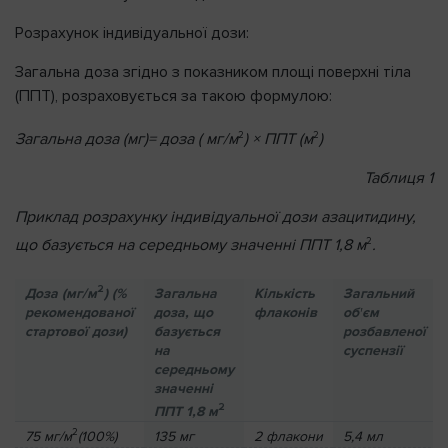
Розрахунок індивідуальної дози:
Загальна доза згідно з показником площі поверхні тіла
(ППТ), розраховується за такою формулою:
2
2
Загальна доза (мг)= доза ( мг
/
м
) × ППТ (м
)
Таблиця 1
Приклад розрахунку індивідуальної дози азацитидину,
2
що базується на середньому значенні ППТ 1,8 м
.
2
Доза (мг/м
) (%
Загальна
Кількість
Загальний
рекомендованої
доза, що
флаконів
обꞌєм
стартової дози)
базується
розбавленої
на
суспензії
середньому
значенні
2
ППТ 1,8 м
2
75 мг/м
(100%)
135 мг
2 флакони
5,4 мл