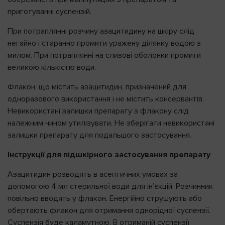
приготуванні суспензій.
При потраплянні розчину азацитидину на шкіру слід
негайно і старанно промити уражену ділянку водою з
милом. При потраплянні на слизові оболонки промити
великою кількістю води.
Флакон, що містить азацитидин, призначений для
одноразового використання і не містить консервантів.
Невикористані залишки препарату з флакону слід
належним чином утилізувати. Не зберігати невикористані
залишки препарату для подальшого застосування.
Інструкції для підшкірного застосування препарату
Азацитидин розводять в асептичних умовах за
допомогою 4 мл стерильної води для ін’єкцій. Розчинник
повільно вводять у флакон. Енергійно струшують або
обертають флакон для отримання однорідної суспензії.
Суспензія буде каламутною. В отриманій суспензії