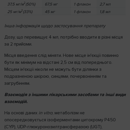
2
37,5 мг/м
(50%)
67,5 мг
1 флакон
2,7 мл
2
25 мг/м
(33%)
45 мг
1 флакон
1,8 мл
Інша інформація щодо застосування препарату
Дозу, що перевищує 4 мл, потрібно вводити в різні місця
за 2 прийоми.
Місця введення слід міняти. Нове місце інꞌєкції повинно
бути як мінімум на відстані 2,5 см від попереднього.
Місцем інꞌєкції ніколи не можуть бути ділянки з
подразненою шкірою, синцями, почервонінням та
загрубінням.
Взаємодія з іншими лікарськими засобами та інші види
взаємодій.
На основі даних
in
vitro
, метаболізм не
опосередковується ізоферментами цитохрому P450
(CYP), UDP-глюкуронозилтрансферазою (UGT),