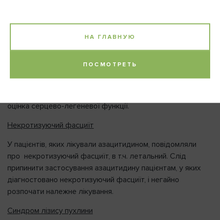
захворюванням або захворюванням легень в анамнезі
виключили з базового реєстраційного дослідження, а
отже, безпеку та ефективність препарату для таких
пацієнтів не встановлено. Дані клінічного дослідження у
НА ГЛАВНУЮ
пацієнтів із відомим серцево-судинним або легеневим
захворюванням в анамнезі показали значно підвищену
ПОСМОТРЕТЬ
частоту серцевих розладів при застосуванні
азацитидину. Тому рекомендовано виявляти обережність,
призначаючи засіб цим пацієнтам. Може бути необхідною
оцінка серцево-легеневої функції.
Некротизуючий фасциїт
У пацієнтів, яких лікували азацитидином, повідомляли
про некротизуючий фасциїт, в т.ч. летальний. Слід
припинити застосування азацитидину пацієнтам, у яких
діагностовано некротизуючий фасциїт, і негайно
розпочати належне лікування.
Синдром лізису пухлини