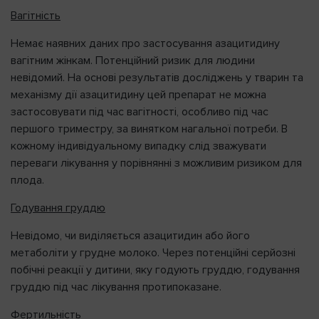
Вагітність
Немає наявних даних про застосування азацитидину
вагітним жінкам. Потенційний ризик для людини
невідомий. На основі результатів досліджень у тварин та
механізму дії азацитидину цей препарат не можна
застосовувати під час вагітності, особливо під час
першого триместру, за винятком нагальної потреби. В
кожному індивідуальному випадку слід зважувати
переваги лікування у порівнянні з можливим ризиком для
плода.
Годування груддю
Невідомо, чи виділяється азацитидин або його
метаболіти у грудне молоко. Через потенційні серйозні
побічні реакції у дитини, яку годують груддю, годування
груддю під час лікування протипоказане.
Фертильність