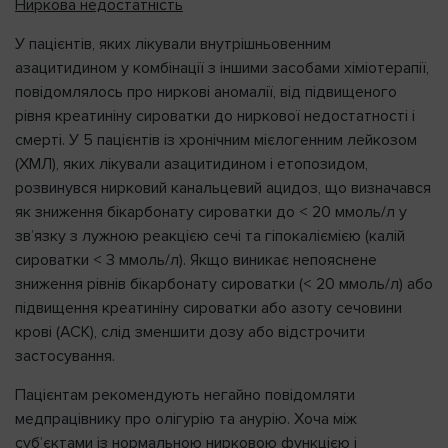
Ниркова недостатність
У пацієнтів, яких лікували внутрішньовенним
азацитидином у комбінації з іншими засобами хіміотерапії,
повідомлялось про ниркові аномалії, від підвищеного
рівня креатиніну сироватки до ниркової недостатності і
смерті. У 5 пацієнтів із хронічним мієлогенним лейкозом
(ХМЛ), яких лікували азацитидином і етопозидом,
розвинувся нирковий канальцевий ацидоз, що визначався
як зниження бікарбонату сироватки до < 20 ммоль/л у
зв’язку з лужною реакцією сечі та гіпокаліємією (калій
сироватки < 3 ммоль/л). Якщо виникає непояснене
зниження рівнів бікарбонату сироватки (< 20 ммоль/л) або
підвищення креатиніну сироватки або азоту сечовини
крові (АСК), слід зменшити дозу або відстрочити
застосування.
Пацієнтам рекомендують негайно повідомляти
медпрацівнику про олігурію та анурію. Хоча між
суб’єктами із нормальною нирковою функцією і