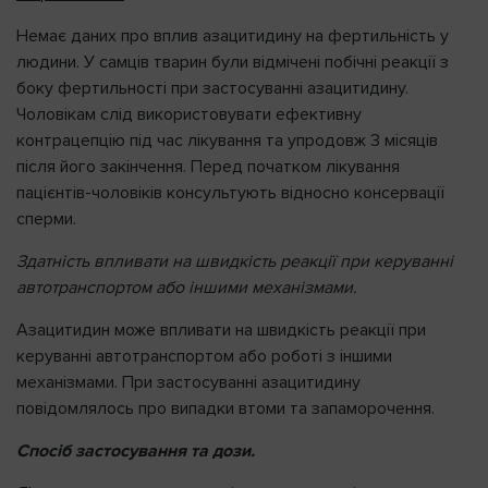
Немає даних про вплив азацитидину на фертильність у
людини. У самців тварин були відмічені побічні реакції з
боку фертильності при застосуванні азацитидину.
Чоловікам слід використовувати ефективну
контрацепцію під час лікування та упродовж 3 місяців
після його закінчення. Перед початком лікування
пацієнтів-чоловіків консультують відносно консервації
сперми.
Здатність впливати на швидкість реакції при керуванні
автотранспортом або іншими механізмами.
Азацитидин може впливати на швидкість реакції при
керуванні автотранспортом або роботі з іншими
механізмами. При застосуванні азацитидину
повідомлялось про випадки втоми та запаморочення.
Спосіб застосування та дози.