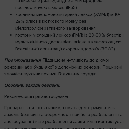
та високого ризику, згідно з міжнародною
прогностичною шкалою (IPSS);
хронічний мієломоноцитарний лейкоз (ХММЛ) із 10-
29% бластів кісткового мозку без
мієлопроліферативного захворювання;
гострий мієлоїдний лейкоз (ГМЛ) із 20-30% бластів і
мультилінійною дисплазією, згідно з класифікацією
Всесвітньої організації охорони здоров’я (ВООЗ).
Протипоказання
.
Підвищена чутливість до діючої
речовини або будь-якої з допоміжних речовин. Поширені
злоякісні пухлини печінки. Годування груддю.
Особливі заходи безпеки.
Рекомендації при застосуванні
Препарат є цитотоксичним, тому слід дотримуватись
заходів безпеки та обережності при його розбавленні та
застосуванні. Якщо розбавлений азацитидин контактує зі
шкірою, негайно та ретельно промийте шкіру водою з