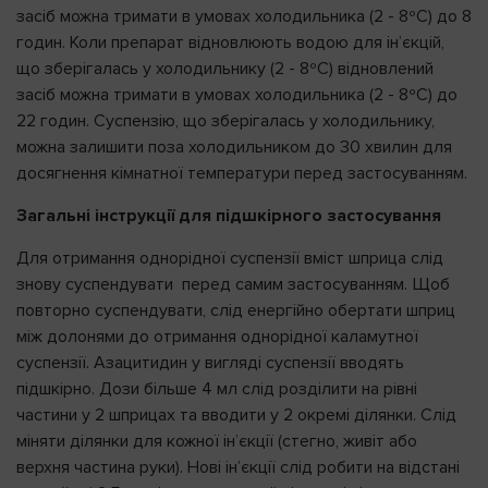
засіб можна тримати в умовах холодильника (2 - 8ºC) до 8
годин. Коли препарат відновлюють водою для ін’єкцій,
що зберігалась у холодильнику (2 - 8ºC) відновлений
засіб можна тримати в умовах холодильника (2 - 8ºC) до
22 годин. Суспензію, що зберігалась у холодильнику,
можна залишити поза холодильником до 30 хвилин для
досягнення кімнатної температури перед застосуванням.
Загальні інструкції для підшкірного застосування
Для отримання однорідної суспензії вміст шприца слід
знову суспендувати перед самим застосуванням. Щоб
повторно суспендувати, слід енергійно обертати шприц
між долонями до отримання однорідної каламутної
суспензії. Азацитидин у вигляді суспензії вводять
підшкірно. Дози більше 4 мл слід розділити на рівні
частини у 2 шприцах та вводити у 2 окремі ділянки. Слід
міняти ділянки для кожної ін’єкції (стегно, живіт або
верхня частина руки). Нові ін’єкції слід робити на відстані