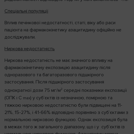
Спеціальні популяції
Вплив печінкової недостатності, статі, віку або раси
пацієнта на фармакокінетику азацитидину офіційно не
досліджували.
Ниркова недостатність
Ниркова недостатність не має значного впливу на
фармакокінетичну експозицію азацитидину після
одноразового та багаторазового підшкірного
застосування. Після підшкірного застосування
2
однократної дози 75 мг/м
середні показники експозиції
(ОПК і C
) у суб’єктів із незначною, помірною та
max
тяжкою нирковою недостатністю були підвищені на 11-
21%, 15-27%, і 41-66% відповідно порівняно з суб’єктами з
нормальною нирковою функцією. Однак експозиція була
в межах того ж загального діапазону, що і у суб’єктів із
нормальною нирковою функцією. Азацитидин можна