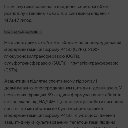
Після внутрішньовенного введення середній об’єм
розподілу становив 76±26 л, а системний кліренс -
147±47 л/год.
Біотрансформація
На основі даних
in
vitro
, метаболізм не опосередкований
ізоферментами цитохрому P450 (CYPs), УДФ-
глюкуронозилтрансферазою (UGTs),
сульфотрансферазою (SULTs), і глутатіонтранферазою
(GSTs).
Азацитидин підлягає спонтанному гідролізу і
деамінуванню, опосередкованим цитидин- деаміназою. У
печінкових фракціях S9 людини формування метаболітів
не залежало від НАДФН. Це дає змогу зробити висновок
про те, що метаболізм не був опосередкований
ізоферментами цитохрому P450. І
n
vitro
дослідження
азацитидину із культивованими гепатоцитами людини