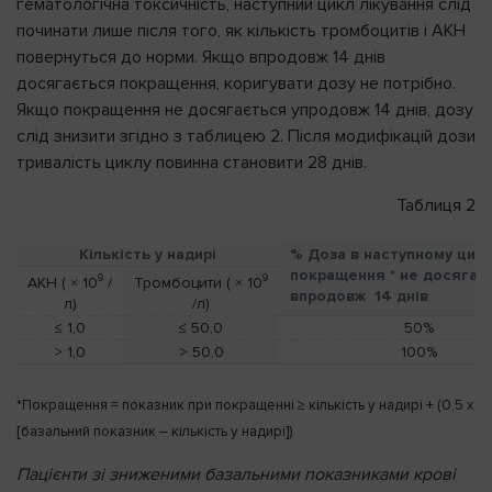
гематологічна токсичність, наступний цикл лікування слід
починати лише після того, як кількість тромбоцитів і АКН
повернуться до норми. Якщо впродовж 14 днів
досягається покращення, коригувати дозу не потрібно.
Якщо покращення не досягається упродовж 14 днів, дозу
слід знизити згідно з таблицею 2. Після модифікацій дози
тривалість циклу повинна становити 28 днів.
Таблиця 2
Кількість у надирі
% Доза в наступному цикл
покращення * не досягає
9
9
АКН ( × 10
/
Тромбоцити ( × 10
впродовж 14 днів
л)
/л)
≤ 1,0
≤ 50,0
50%
> 1,0
> 50,0
100%
*Покращення = показник при покращенні ≥ кількість у надирі + (0,5 x
[базальний показник – кількість у надирі])
Пацієнти зі зниженими базальними показниками крові