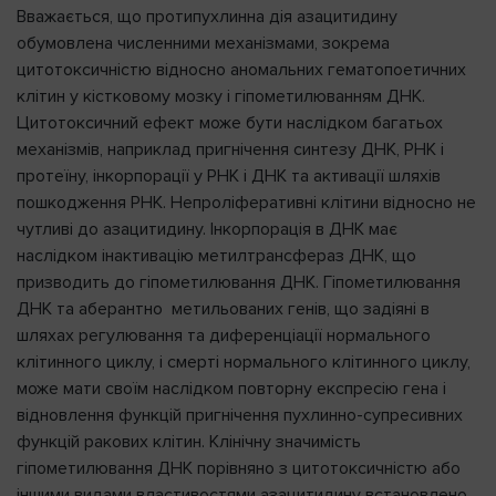
Вважається, що протипухлинна дія азацитидину
обумовлена численними механізмами, зокрема
цитотоксичністю відносно аномальних гематопоетичних
клітин у кістковому мозку і гіпометилюванням ДНК.
Цитотоксичний ефект може бути наслідком багатьох
механізмів, наприклад пригнічення синтезу ДНК, РНК і
протеїну, інкорпорації у РНК і ДНК та активації шляхів
пошкодження РНК. Непроліферативні клітини відносно не
чутливі до азацитидину. Інкорпорація в ДНК має
наслідком інактивацію метилтрансфераз ДНК, що
призводить до гіпометилювання ДНК. Гіпометилювання
ДНК та аберантно метильованих генів, що задіяні в
шляхах регулювання та диференціації нормального
клітинного циклу, і смерті нормального клітинного циклу,
може мати своїм наслідком повторну експресію гена і
відновлення функцій пригнічення пухлинно-супресивних
функцій ракових клітин. Клінічну значимість
гіпометилювання ДНК порівняно з цитотоксичністю або
іншими видами властивостями азацитидину встановлено