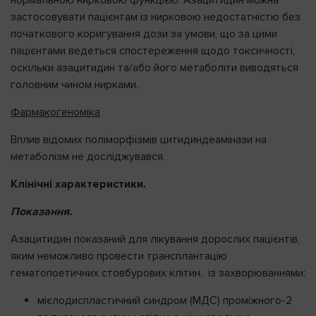
застосовувати пацієнтам із нирковою недостатністю без
початкового коригування дози за умови, що за цими
пацієнтами ведеться спостереження щодо токсичності,
оскільки азацитидин та/або його метаболіти виводяться
головним чином нирками.
Фармакогеноміка
Вплив відомих поліморфізмів цитидиндеамінази на
метаболізм не досліджувався.
Клінічні характеристики.
Показання.
Азацитидин показаний для лікування дорослих пацієнтів,
яким неможливо провести трансплантацію
гематопоетичних стовбурових клітин, із захворюваннями:
мієлодиспластичний синдром (МДС) проміжного-2