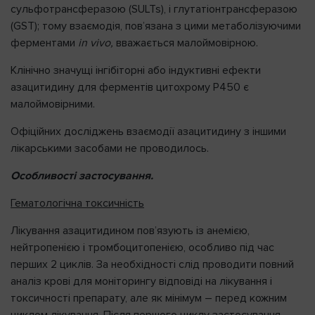
сульфотрансферазою (SULTs), і глутатіонтрансферазою
(GST); тому взаємодія, пов’язана з цими метаболізуючими
ферментами
in
vivo
,
вважається малоймовірною.
Клінічно значущі інгібіторні або індуктивні ефекти
азацитидину для ферментів цитохрому P450 є
малоймовірними.
Офіційних досліджень взаємодії азацитидину з іншими
лікарськими засобами не проводилось.
Особливості застосування.
Гематологічна токсичність
Лікування азацитидином пов’язують із анемією,
нейтропенією і тромбоцитопенією, особливо під час
перших 2 циклів. За необхідності слід проводити повний
аналіз крові для моніторингу відповіді на лікування і
токсичності препарату, але як мінімум – перед кожним