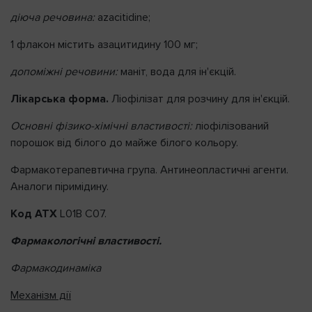
діюча речовина:
azacitidine;
1 флакон містить азацитидину 100 мг;
допоміжні речовини:
маніт, вода для ін'єкцій.
Лікарська форма.
Ліофілізат для розчину для ін'єкцій.
Основні фізико-хімічні властивості:
ліофілізований
порошок від білого до майже білого кольору.
Фармакотерапевтична група. Антинеопластичні агенти.
Аналоги піримідину.
Код АТХ
L01B C07.
Фармакологічні властивості.
Фармакодинаміка
Механізм дії