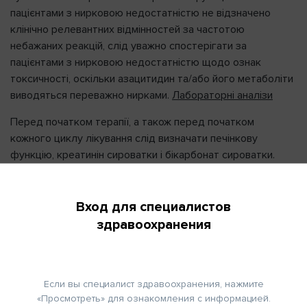
пацієнтами з нирковою недостатністю не відзначено
клінічно релевантних відмінностей за частотою
небажаних реакцій, слід уважно спостерігати за
пацієнтами з нирковою недостатністю щодо ознак
токсичності, оскільки азацитидин та/або його метаболіти
виводяться переважно нирками.
Лабораторні аналізи
Перед початком терапії, а також перед початком
кожного циклу лікування слід визначати печінкову
функцію, креатинін сироватки і бікарбонат сироватки.
Перед початком терапії слід провести повний аналіз
крові, а за необхідності – моніторинг відповіді і
токсичності, але як мінімум – перед кожним циклом
Вход для специалистов
лікування.
здравоохранения
Серцеві та легеневі захворювання
Пацієнтів із серйозною застійною серцевою
Если вы специалист здравоохранения, нажмите
недостатністю, клінічно нестабільним серцевим
«Просмотреть» для ознакомления с информацией.