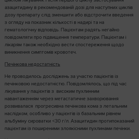
циклом лікування. Після першого циклу застосування
азацитидину в рекомендованій дозі для наступних циклів
дозу препарату слід зменшити або відстрочити введення
з огляду на показник кількості в надирі та на
гематологічну відповідь. Пацієнтам радять негайно
повідомляти про підвищення температури. Пацієнтам і
лікарям також необхідно вести спостереження щодо
виникнення симптомів кровотеч.
Печінкова недостатність
Не проводилось досліджень за участю пацієнтів із
печінковою недостатністю. Повідомлялось, що під час
лікування у пацієнтів з високим пухлинним
навантаженням через метастатичне захворювання
розвивалася прогресивна печінкова кома з летальним
наслідком, особливо у пацієнтів із базальним рівнем
альбуміну сироватки <30 г/л. Азацитидин протипоказаний
пацієнтам із поширеними злоякісними пухлинами печінки.