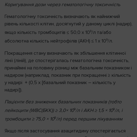
Коригування дози через гематологічну токсичність
Гематологічну токсичність визначають як найнижчий
рівень кількості клітин, досягнутий у даному циклі (надир),
9
якщо кількість тромбоцитів ≤ 50,0 x 10
/л та/або
9
абсолютна кількість нейтрофілів (АКН) ≤ 1 x 10
/л.
Покращення стану визначають як збільшення клітинної
лінії (ліній), де спостерігалась гематологічна токсичність,
принаймні на половину різниці між базальним показником і
надиром (наприклад, показник при покращенні ≥ кількість
у надирі + (0,5 x [базальний показник – кількість у
надирі]).
Пацієнти без знижених базальних показників (тобто
9
9
лейкоцити (
WBC
(БКК)) ≥ 3,0× 10
/л і АКН ≥ 1,5 × 10
/л, і
9
тромбоцити ≥ 75,0 × 10
/л) перед першим лікуванням
Якщо після застосування азацитидину спостерігається