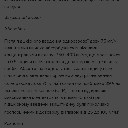
не було.
Фармакокінетика
Абсорбція
2
Після підшкірного введення одноразової дози 75 мг/м
азацитидин швидко абсорбувався із піковими
концентраціями в плазмі 750±403 нг/мл, що досягалися
за 0,5 години після введення дози (перше місце взяття
проби). Абсолютна біодоступність азацитидину після
підшкірного введення порівняно з внутрішньовенним
2
(одноразова доза 75 мг/м
) складала приблизно 89% на
основі площі під кривою (ОПК). Площа під кривою і
максимальна концентрація в плазмі (Cmax) при
підшкірному введенні азацитидину були приблизно
2
пропорційними в дозовому діапазоні від 25 до 100 мг/м
.
Розподіл