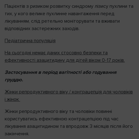
Пацієнтів з ризиком розвитку синдрому лізису пухлини та
тих, у кого велике пухлинне навантаження перед
лікуванням, слід ретельно моніторувати та вживати
відповідних застережних заходів.
Педіатрична популяція
На сьогодні немає даних стосовно безпеки та
ефективності азацитидину для дітей віком 0-17 років.
Застосування в період вагітності або годування
груддю.
Жінки репродуктивного віку
/
контрацепція для чоловіків
і жінок
Жінки репродуктивного віку та чоловіки повинні
користуватись ефективною контрацепцією під час
лікування азацитидином та впродовж 3 місяців після його
закінчення.