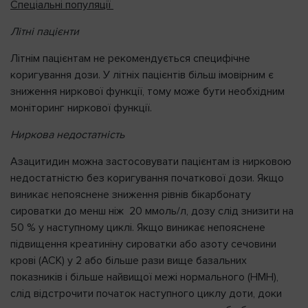
Спеціальні популяції
Літні пацієнти
Літнім пацієнтам не рекомендується специфічне
коригування дози. У літніх пацієнтів більш імовірним є
зниження ниркової функції, тому може бути необхідним
моніторинг ниркової функції.
Ниркова недостатність
Азацитидин можна застосовувати пацієнтам із нирковою
недостатністю без коригування початкової дози. Якщо
виникає непояснене зниження рівнів бікарбонату
сироватки до менш ніж 20 ммоль/л, дозу слід знизити на
50 % у наступному циклі. Якщо виникає непояснене
підвищення креатиніну сироватки або азоту сечовини
крові (АСК) у 2 або більше рази вище базальних
показників і більше найвищої межі нормального (НМН),
слід відстрочити початок наступного циклу доти, доки