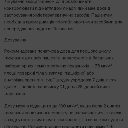
Лікування азацитидином слід розпочинати і
контролювати під наглядом лікаря, який має досвід
застосування хіміотерапевтичних засобів. Пацієнтам
необхідна премедикація протиблювотними засобами для
попередження нудоти і блювання.
Дозування
Рекомендована початкова доза для першого циклу
лікування для всіх пацієнтів незалежно від базальних
2
лабораторних гематологічних показників – 75 мг/м
площі поверхні тіла у вигляді підшкірної або
внутрішньовенної ін’єкції щодня упродовж 7 днів, після
цього – період відпочинку 21 день (28-денний цикл
лікування).
2
Дозу можна підвищити до 100 мг/м
, якщо після 2 циклів
лікування позитивного ефекту не відзначається, а також
за відсутності симптомів токсичності, за винятком нудоти
і блювання. Рекомендовано проводити принаймні 4-6