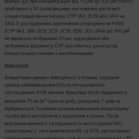
вказує, що при концентраціях від 1,0 μM до 100 μM (тобто
приблизно у 30 разів вищими, ніж клінічно досягнуті
концентрації) він не індукує CYP 1A2, 2C19 або 3A4 чи
3A5. У дослідженнях пригнічення ізоферментів P450
(CYP 1A2, 2B6, 2C8, 2C9, 2C19, 2D6, 2E1 і 3A4) до 100 μM
не виникало інгібування. Отже, індукування або
інгібування ферменту CYP при клінічно досягнутих
концентраціях плазми є малоймовірним.
Виведення
Азацитидин швидко виводиться з плазми, середній
період напіввиведення (t½) після підшкірного
застосування 41±8 хвилин). Кумуляції після підшкірного
2
введення 75 мг/м
1 раз на добу упродовж 7 днів не
відбувається. Головним шляхом виведення азацитидину
та/або його метаболітів є виділення з сечею. Після
внутрішньовенного та підшкірного застосування 14C-
азацитидину у сечі виявлялося 85 та 50% застосованої
радіоактивності відповідно тоді як у калі виявлялось <1%.