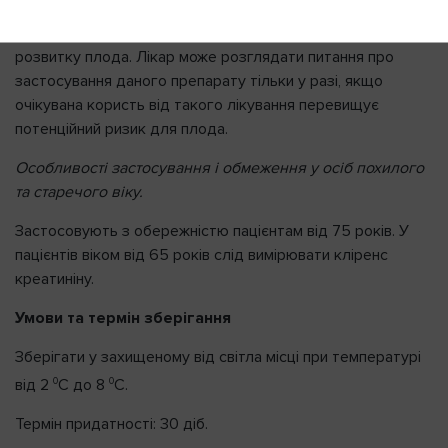
Протипоказаний ! Може спричиняти значні вроджені вади
розвитку плода. Лікар може розглядати питання про
застосування даного препарату тільки у разі, якщо
очікувана користь від такого лікування перевищує
потенційний ризик для плода.
Особливості застосування і обмеження у осіб похилого
та старечого віку.
Застосовують з обережністю пацієнтам від 75 років. У
пацієнтів віком від 65 років слід вимірювати кліренс
креатиніну.
Умови та термін зберігання
Зберігати у захищеному від світла місці при температурі
0
0
від 2
С до 8
С.
Термін придатності: 30 діб.