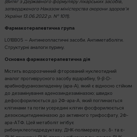
(Витяг з Державного формуляру лікарських засобів,
затвердженого Наказом міністерства охорони здоров’я
України 13.06.2022 р. № 1011).
Фармакотерапевтична група
L01ВВ05 – Антинеопластичні засоби. Антиметаболіти.
Структурні аналоги пурину.
Основна фармакотерапевтична дія
Містить водорозчинний фторований нуклеотидний
аналог противірусного засобу відарабіну, 9-β-D-
арабінофуранозиладеніну (ара-А), який є відносно стійким
до дезамінування аденозиндезаміназою; швидко
дефосфорилюється до 2Ф-ара-А, який поглинається
клітинами та потім усередині клітин фосфорилюється
дезоксицитидинкіназою до активного трифосфату, 2Ф-
ара-АТФ. Цей метаболіт інгібує
рибонуклеотидредуктазу, ДНК-полімеразу, α-, δ- та ε-