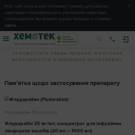
Этот сайт использует политику Сookies для работы,
адаптации и максимального улучшения навигации
E-mail
пользователя. Вы можете узнать больше о Cookies
здесь.
Флударабин (Fludarabini)
Пароль
ПРОСМОТРЕТЬ СХЕМЫ ЛЕЧЕНИЯ, В КОТОРЫХ
ИСПОЛЬЗУЕТСЯ ФЛУДАРАБИН (FLUDARABINI)
Запомнить меня
Пам’ятка щодо застосування препарату
ОТМЕНА
ВХОД
Флударабин (Fludarabini)
Напомнить пароль
Флударабін 25 мг/мл, концентрат для інфузійних
лікарських засобів (20 мл – 1000 мл)