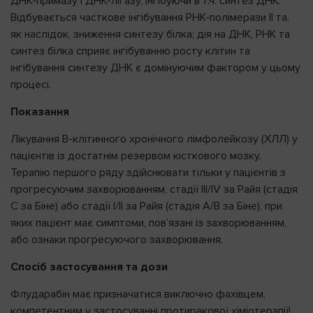
ДНК-примазу і ДНК-лігазу, інгібуючи в т.ч. синтез ДНК.
Відбувається часткове інгібування РНК-полімерази ІІ та,
як наслідок, зниження синтезу білка; дія на ДНК, РНК та
синтез білка сприяє інгібуванню росту клітин та
інгібування синтезу ДНК є домінуючим фактором у цьому
процесі.
Показання
Лікування В-клітинного хронічного лімфолейкозу (ХЛЛ) у
пацієнтів із достатнім резервом кісткового мозку.
Терапію першого ряду здійснювати тільки у пацієнтів з
прогресуючим захворюванням, стадії III/IV за Райя (стадія
С за Біне) або стадії І/ІІ за Райя (стадія А/В за Біне), при
яких пацієнт має симптоми, пов’язані із захворюванням,
або ознаки прогресуючого захворювання.
Спосіб застосування та дози
Флударабін має призначатися виключно фахівцем,
компетентним у застосуванні протиракової хіміотерапії!