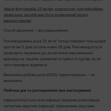
Увага!
Флударабін 25 мг/мл, концентрат для інфузійних
лікарських засобів має бути розведений перед
використанням!
Спосіб введення – внутрішньовенно.
2
Рекомендована доза 25 мг/м
площі поверхні тіла щодня
протягом 5 днів поспіль кожні 28 днів. Рекомендується
проводити лікування до досягнення максимальної
відповіді на терапію (зазвичай потрібно 6 курсів), після
чого препарат відмінити.
Визначена добова доза (DDD): парентерально – не
визначено.
Побічна дія та ускладнення при застосуванні
Інфекції/опортуністичні інфекції (зокрема реактивація
латентних вірусних інфекцій, спричинених вірусами