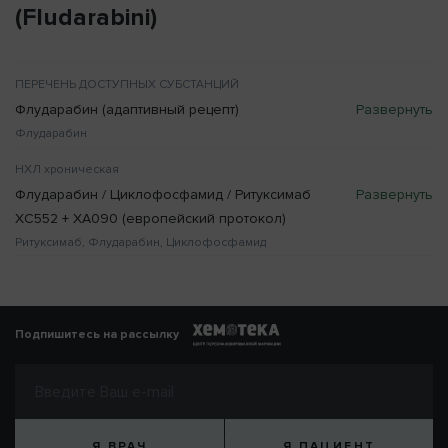
(Fludarabini)
ПЕРЕЧЕНЬ ДОСТУПНЫХ СУБСТАНЦИЙ
Флударабин (адаптивный рецепт)
Флударабин
НХЛ хроническая
Флударабин / Циклофосфамид / Ритуксимаб
XC552 + XA090 (европейский протокол)
Ритуксимаб, Флударабин, Циклофосфамид
Подпишитесь на рассылку
Я ВРАЧ
Я ПАЦИЕНТ