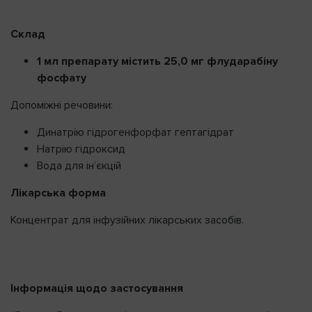
Склад
1 мл препарату містить 25,0 мг флударабіну
фосфату
Допоміжні речовини:
Динатрію гідрогенфорфат гептагідрат
Натрію гідроксид
Вода для ін’єкцій
Лікарська форма
Концентрат для інфузійних лікарських засобів.
Інформація щодо застосування