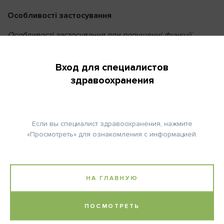
Особливості застосування
Особливості застосування при порушенні функції
печінки.
Вход для специалистов
З обережністю. Ретельно контролювати щодо надмірної
токсичності та здійснювати корекцію доз із урахуванням
здравоохранения
токсичності або відповідно припиняти введення
препарату.
Особливості застосування при порушенні функції
Если вы специалист здравоохранения, нажмите
нирок.
«Просмотреть» для ознакомления с информацией.
З обережністю. При недостатності помірного ступеня
(кліренс креатиніну 30-70 мл/хв) дозу зменшити до 50 %
і здійснювати ретельний моніторинг стану пацієнтів.
НА ГЛАВНУЮ
Протипоказаний, якщо кліренс креатиніну менше 30 мл/
хв.
ПОСМОТРЕТЬ
Особливості застосування у період вагітності.