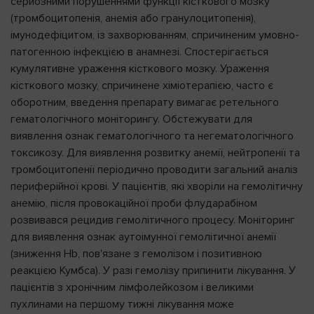
серйозними порушеннями функції кісткового мозку
(тромбоцитопенія, анемія або гранулоцитопенія),
імунодефіцитом, із захворюванням, спричиненим умовно-
патогенною інфекцією в анамнезі. Спостерігається
кумулятивне ураження кісткового мозку. Ураження
кісткового мозку, спричинене хіміотерапією, часто є
оборотним, введення препарату вимагає ретельного
гематологічного моніторингу. Обстежувати для
виявлення ознак гематологічного та негематологічного
токсикозу. Для виявлення розвитку анемії, нейтропенії та
тромбоцитопенії періодично проводити загальний аналіз
периферійної крові. У пацієнтів, які хворіли на гемолітичну
анемію, після провокаційної проби флударабіном
розвивався рецидив гемолітичного процесу. Моніторинг
для виявлення ознак аутоімунної гемолітичної анемії
(зниження Hb, пов'язане з гемолізом і позитивною
реакцією Кумбса). У разі гемолізу припинити лікування. У
пацієнтів з хронічним лімфолейкозом і великими
пухлинами на першому тижні лікування може