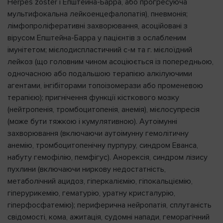
Herpes zoster і Епштейна-Барра, або прогресуюча
мультифокальна лейкоенцефалопатія), пневмонія;
лімфопроліферативні захворювання, асоційовані з
вірусом Епштейна-Барра у пацієнтів з ослабленим
імунітетом; мієлодиспластичний с-м та г. мієлоїдний
лейкоз (що головним чином асоціюється із попередньою,
одночасною або подальшою терапією алкілуючими
агентами, інгібіторами топоізомерази або променевою
терапією); пригнічення функції кісткового мозку
(нейтропенія, тромбоцитопенія, анемія), мієлосупресія
(може бути тяжкою і кумулятивною). Аутоімунні
захворювання (включаючи аутоімунну гемолітичну
анемію, тромбоцитопенічну пурпуру, синдром Еванса,
набуту гемофілію, пемфігус). Анорексія, синдром лізису
пухлини (включаючи ниркову недостатність,
метаболічний ацидоз, гіперкаліємію, гіпокальціємію,
гіперурикемію, гематурію, уратну кристалурію,
гіперфосфатемію); периферична нейропатія, сплутаність
свідомості, кома, ажитація, судомні напади, геморагічний