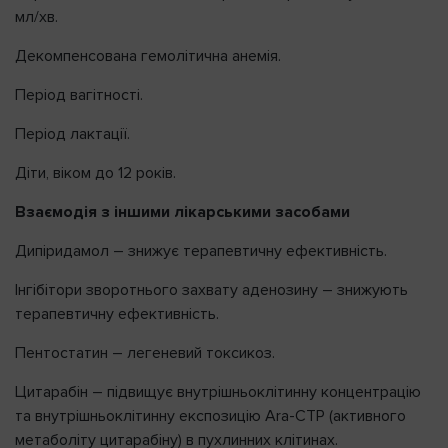
мл/хв.
Декомпенсована гемолітична анемія.
Період вагітності.
Період лактації.
Діти, віком до 12 років.
Взаємодія з іншими лікарськими засобами
Дипіридамол – знижує терапевтичну ефективність.
Інгібітори зворотнього захвату аденозину – знижують
терапевтичну ефективність.
Пентостатин – легеневий токсикоз.
Цитарабін – підвищує внутрішньоклітинну концентрацію
та внутрішньоклітинну експозицію Ara-CTP (активного
метаболіту цитарабіну) в пухлинних клітинах.