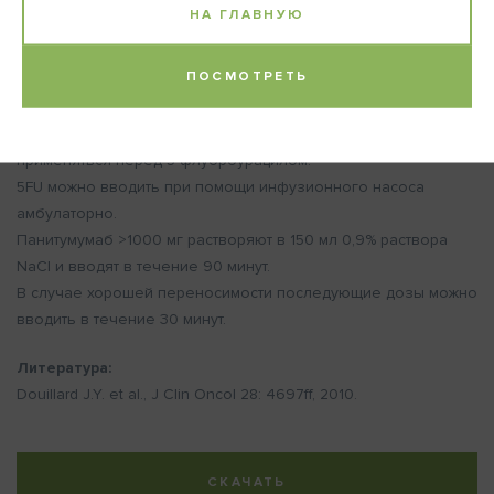
НА ГЛАВНУЮ
ПОСМОТРЕТЬ
Примечание:
(*) Кальций фолинат как модулятор 5-флуороурацила должен
применяться перед 5-флуороурацилом.
5FU можно вводить при помощи инфузионного насоса
амбулаторно.
Панитумумаб >1000 мг растворяют в 150 мл 0,9% раствора
NaCl и вводят в течение 90 минут.
В случае хорошей переносимости последующие дозы можно
вводить в течение 30 минут.
Литература:
Douillard J.Y. et al., J Clin Oncol 28: 4697ff, 2010.
СКАЧАТЬ