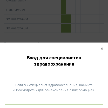
Оксалиплатин
Панитумумаб
Флюороурацил
Флюороурацил
Дополнительная информация
Вход для специалистов
здравоохранения
ПОВТОРНО НА:
29 (день)
Если вы специалист здравоохранения, нажмите
«Просмотреть» для ознакомления с информацией.
КОЛИЧЕСТВО ЦИКЛОВ:
6