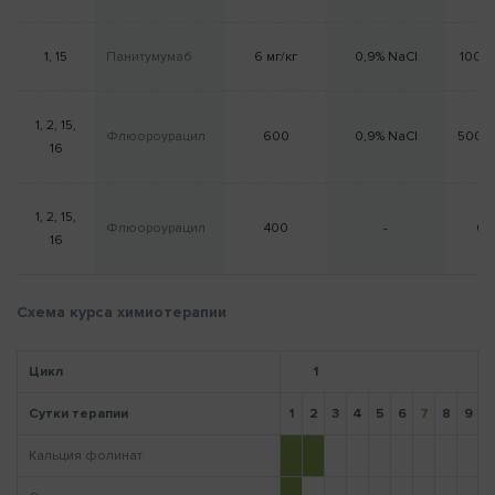
1, 15
Панитумумаб
6 мг/кг
0,9% NaCl
100 м
Напомнить пароль
1, 2, 15,
Флюороурацил
600
0,9% NaCl
500 
16
1, 2, 15,
Флюороурацил
400
-
0
16
Схема курса химиотерапии
Цикл
1
Сутки терапии
1
2
3
4
5
6
7
8
9
1
Кальция фолинат