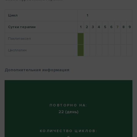
Цикл
1
Напомнить пароль
Сутки терапии
1
2
3
4
5
6
7
8
9
1
Паклитаксел
Цисплатин
Дополнительная информация
ПОВТОРНО НА:
22 (день)
КОЛИЧЕСТВО ЦИКЛОВ: