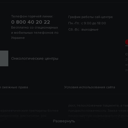
Телефон горячей линии:
График работы call-центра:
0 800 40 20 22
Пн.-Пт.: с 9:00 до 18:00
Бесплатно со стационарных
Сб.-Вс.: выходные
и мобильных телефонов по
Украине
©
Онкологические центры
2
м
р
и смежные права
Условия использования сайта
рост, телосложение пациента, а т
иотерапевтические препараты более
можность существенно сэкономить,
к кишечника, рак печени, рак
ва меньше, чем при серийном
Развернуть
виды онкологии можно вылечить,
выбрасывать лишнее лекарство не
ки, рак молочной железы, рак
ый подбор препаратов также