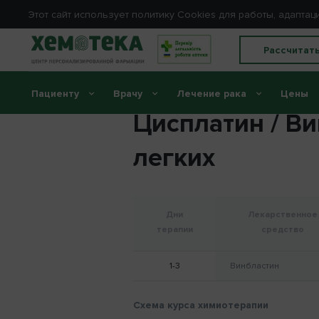
Этот сайт использует политику Сookies для работы, адапт
Рассчитат
Пациенту
Врачу
Лечение рака
Цены
Цисплатин / Ви
легких
Дни
Лекарственное
терапии
средство
1-3
Винбластин
Схема курса химиотерапии