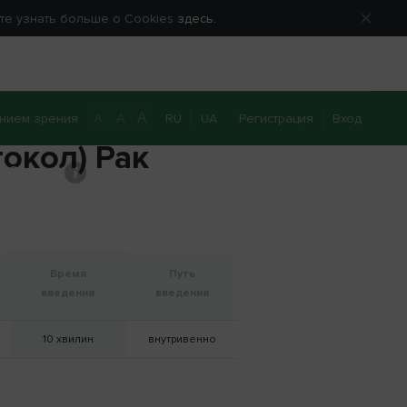
ете узнать больше о Cookies
здесь.
A
нием зрения
RU
UA
Регистрация
Вход
A
A
окол) Рак
0 800 40 20 22
Перезвоните мне
Время
Путь
введения
введения
10 хвилин
внутривенно