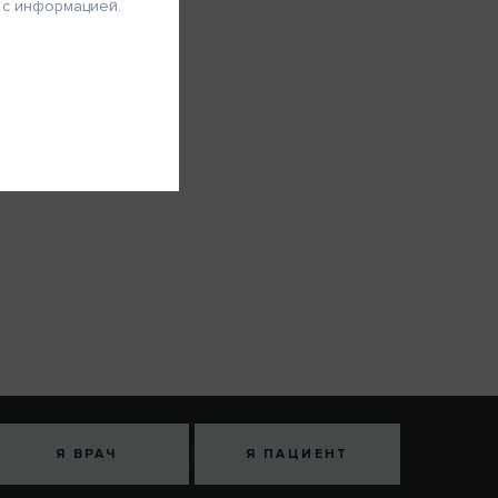
 с информацией.
 -10 – с
органов
кий
ЗАРЕГИСТРИРОВАТЬСЯ
Я ВРАЧ
Я ПАЦИЕНТ