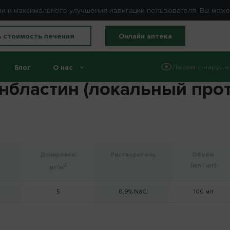
ации и максимального улучшения навигации пользователя. Вы мож
ь стоимость лечения
Онлайн аптека
Людям с наруше
Блог
О нас
нбластин (локальный прот
Дозировка,
Растворитель
Объем
(мл / шт)
2
мг/м
5
0,9% NaCl
100 мл