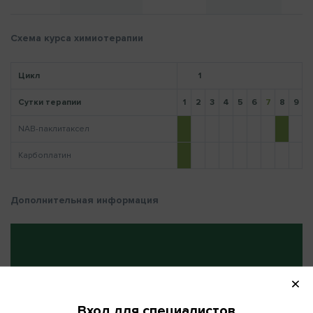
Схема курса химиотерапии
Напомнить пароль
Цикл
1
Сутки терапии
1
2
3
4
5
6
7
8
9
1
NAB-паклитаксел
Карбоплатин
Дополнительная информация
ПОВТОРНО НА:
22 (день)
Вход для специалистов