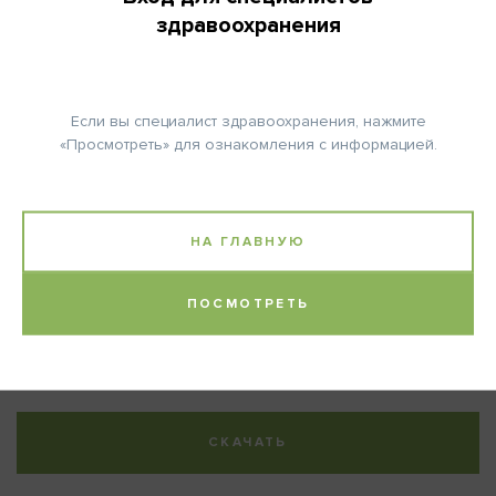
здравоохранения
КОЛИЧЕСТВО ЦИКЛОВ:
6
Если вы специалист здравоохранения, нажмите
«Просмотреть» для ознакомления с информацией.
Примечание:
НА ГЛАВНУЮ
Расчет дозы Карбоплатина (формула Calvert):
Доза (мг) = целевая AUC x (СКФ + 25).
ПОСМОТРЕТЬ
Литература:
Socinski M.A. et al., J Clin Oncol 30: 2055ff, 2012.
СКАЧАТЬ