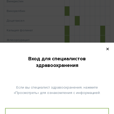
Винкристин
Винорелбин
Доцетаксел
Кальция фолинат
Флюороурацил
Циклофосфамид
Вход для специалистов
здравоохранения
Дополнительная информация
Если вы специалист здравоохранения, нажмите
«Просмотреть» для ознакомления с информацией.
ПОВТОРНО НА:
50 (день)