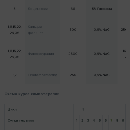
3
Доцетаксел
36
5% Глюкоза
0
Напомнить пароль
1,8,15,22,
Кальция
500
0,9% NaCl
250 
29,36
фолинат
1,8,15,22,
100
Флюороурацил
2600
0,9% NaCl
29,36
мл
1,7
Циклофосфамид
250
0,9% NaCl
0
Схема курса химиотерапии
Цикл
1
Сутки терапии
1
2
3
4
5
6
7
8
9
1