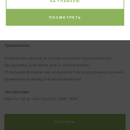
НА ГЛАВНУЮ
КОЛИЧЕСТВО ЦИКЛОВ:
6
ПОСМОТРЕТЬ
Примечание:
Количество циклов: в случае хорошей переносимости
продолжать в течение всего заболевания.
(*) Кальций фолинат как модулятор 5-флуороурацила должен
применяться перед 5-флуороурацилом.
Литература:
Weh H.J. et al., Ann Oncol 5: 233ff, 1994.
СКАЧАТЬ