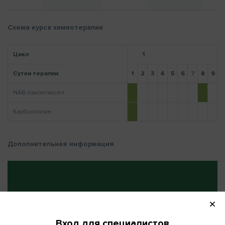
Схема курса химиотерапии
Напомнить пароль
Цикл
1
Сутки терапии
1
2
3
4
5
6
7
8
9
1
NAB-паклитаксел
Карбоплатин
Дополнительная информация
ПОВТОРНО НА:
22 (день)
Вход для специалистов