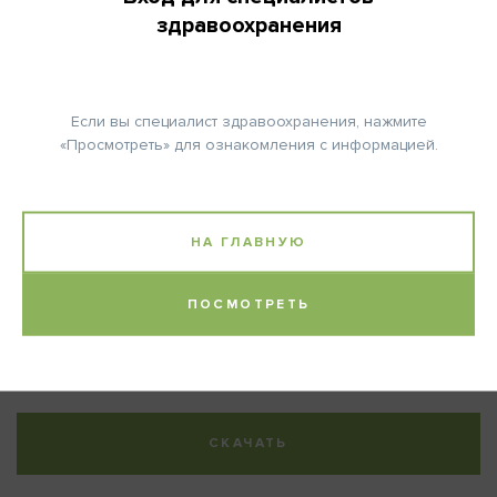
здравоохранения
КОЛИЧЕСТВО ЦИКЛОВ:
6
Если вы специалист здравоохранения, нажмите
«Просмотреть» для ознакомления с информацией.
Примечание:
НА ГЛАВНУЮ
Расчет дозы Карбоплатина (формула Calvert):
Доза (мг) = целевая AUC x (СКФ + 25).
ПОСМОТРЕТЬ
Литература:
Socinski M.A. et al., J Clin Oncol 30: 2055ff, 2012.
СКАЧАТЬ